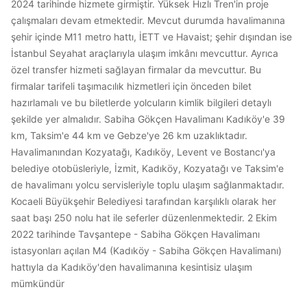
2024 tarihinde hizmete girmiştir. Yüksek Hızlı Tren'in proje
çalışmaları devam etmektedir. Mevcut durumda havalimanına
şehir içinde M11 metro hattı, İETT ve Havaist; şehir dışından ise
İstanbul Seyahat araçlarıyla ulaşım imkânı mevcuttur. Ayrıca
özel transfer hizmeti sağlayan firmalar da mevcuttur. Bu
firmalar tarifeli taşımacılık hizmetleri için önceden bilet
hazırlamalı ve bu biletlerde yolcuların kimlik bilgileri detaylı
şekilde yer almalıdır. Sabiha Gökçen Havalimanı Kadıköy'e 39
km, Taksim'e 44 km ve Gebze'ye 26 km uzaklıktadır.
Havalimanından Kozyatağı, Kadıköy, Levent ve Bostancı'ya
belediye otobüsleriyle, İzmit, Kadıköy, Kozyatağı ve Taksim'e
de havalimanı yolcu servisleriyle toplu ulaşım sağlanmaktadır.
Kocaeli Büyükşehir Belediyesi tarafından karşılıklı olarak her
saat başı 250 nolu hat ile seferler düzenlenmektedir. 2 Ekim
2022 tarihinde Tavşantepe - Sabiha Gökçen Havalimanı
istasyonları açılan M4 (Kadıköy - Sabiha Gökçen Havalimanı)
hattıyla da Kadıköy'den havalimanına kesintisiz ulaşım
mümkündür