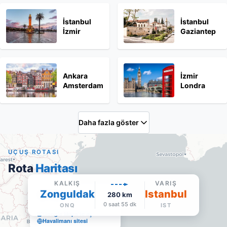
İstanbul
İstanbul
İzmir
Gaziantep
Ankara
İzmir
Amsterdam
Londra
Daha fazla göster
UÇUŞ ROTASI
Rota
Haritası
KALKIŞ
VARIŞ
Zonguldak
Istanbul
Istanbul
280
km
IST
·
Varış
0 saat 55 dk
ONQ
IST
Google Maps'te aç
Havalimanı sitesi