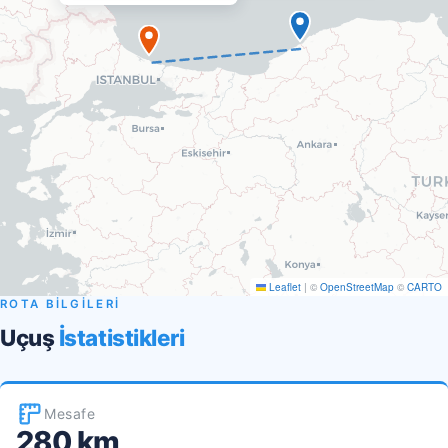
Leaflet
|
©
OpenStreetMap
©
CARTO
ROTA BİLGİLERİ
Uçuş
İstatistikleri
Mesafe
280 km