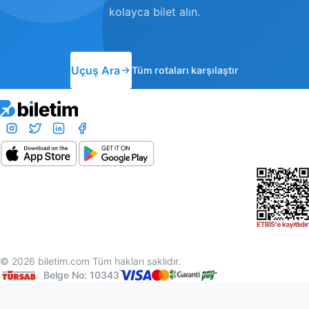
kolayca bilet alın.
Uçuş Ara
Tüm rotaları karşılaştır
© 2026 biletim.com Tüm hakları saklıdır.
Belge No: 10343