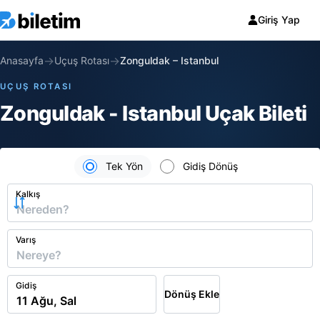
Giriş Yap
→
→
Anasayfa
Uçuş Rotası
Zonguldak
–
Istanbul
UÇUŞ ROTASI
Zonguldak - Istanbul Uçak Bileti
Tek Yön
Gidiş Dönüş
Kalkış
Varış
Gidiş
Dönüş Ekle