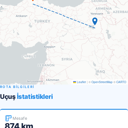
Leaflet
|
©
OpenStreetMap
©
CARTO
ROTA BİLGİLERİ
Uçuş
İstatistikleri
Mesafe
874 km