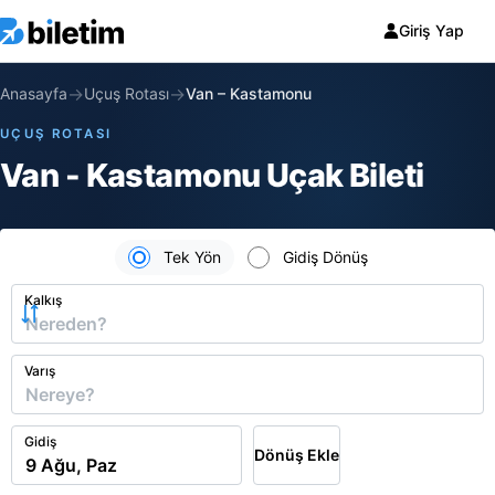
Giriş Yap
→
→
Anasayfa
Uçuş Rotası
Van
–
Kastamonu
UÇUŞ ROTASI
Van - Kastamonu Uçak Bileti
Tek Yön
Gidiş Dönüş
Kalkış
Varış
Gidiş
Dönüş Ekle