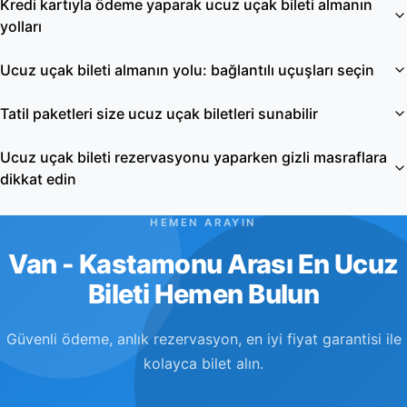
Kredi kartıyla ödeme yaparak ucuz uçak bileti almanın
yolları
Ucuz uçak bileti almanın yolu: bağlantılı uçuşları seçin
Tatil paketleri size ucuz uçak biletleri sunabilir
Ucuz uçak bileti rezervasyonu yaparken gizli masraflara
dikkat edin
HEMEN ARAYIN
Van - Kastamonu Arası En Ucuz
Bileti Hemen Bulun
Güvenli ödeme, anlık rezervasyon, en iyi fiyat garantisi ile
kolayca bilet alın.