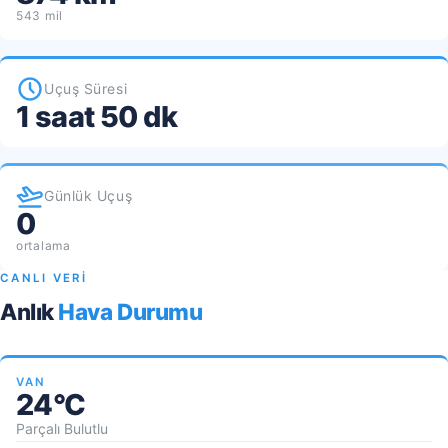
543 mil
Uçuş Süresi
1 saat 50 dk
Günlük Uçuş
0
ortalama
CANLI VERİ
Anlık
Hava Durumu
VAN
24°C
Parçalı Bulutlu