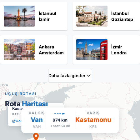
İstanbul
İstanbul
İzmir
Gaziantep
Ankara
İzmir
Amsterdam
Londra
Daha fazla göster
UÇUŞ ROTASI
Rota
Haritası
Kastamonu
KALKIŞ
VARIŞ
KFS
·
Varış
Van
Kastamonu
874
km
Google Maps'te aç
1 saat 50 dk
VAN
KFS