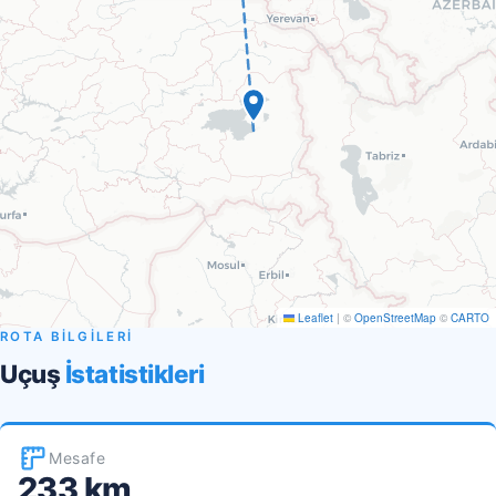
Leaflet
|
©
OpenStreetMap
©
CARTO
ROTA BİLGİLERİ
Uçuş
İstatistikleri
Mesafe
233 km