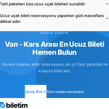
Tatil paketleri size ucuz uçak biletleri sunabilir
Ucuz uçak bileti rezervasyonu yaparken gizli masraflara
dikkat edin
HEMEN ARAYIN
Van - Kars Arası En Ucuz Bileti
Hemen Bulun
Güvenli ödeme, anlık rezervasyon, en iyi fiyat garantisi ile
kolayca bilet alın.
Uçuş Ara
Tüm rotaları karşılaştır