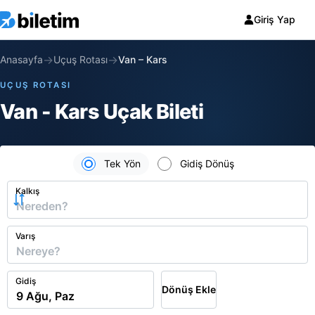
Giriş Yap
→
→
Anasayfa
Uçuş Rotası
Van
–
Kars
UÇUŞ ROTASI
Van - Kars Uçak Bileti
Tek Yön
Gidiş Dönüş
Kalkış
Varış
Gidiş
Dönüş Ekle