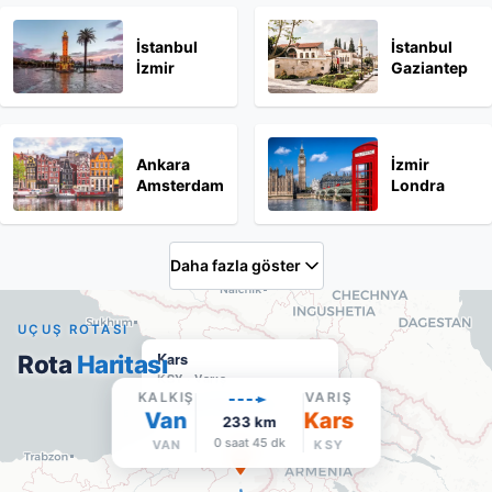
İstanbul
İstanbul
İzmir
Gaziantep
Ankara
İzmir
Amsterdam
Londra
Daha fazla göster
UÇUŞ ROTASI
Kars
Rota
Haritası
KSY
·
Varış
KALKIŞ
VARIŞ
Google Maps'te aç
Van
Kars
233
km
0 saat 45 dk
VAN
KSY