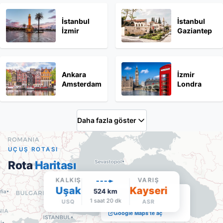
İstanbul
İstanbul
İzmir
Gaziantep
Ankara
İzmir
Amsterdam
Londra
Daha fazla göster
UÇUŞ ROTASI
Rota
Haritası
KALKIŞ
VARIŞ
Uşak
Kayseri
524
km
Kayseri Erkilet
1 saat 20 dk
USQ
ASR
·
Varış
ASR
Google Maps'te aç