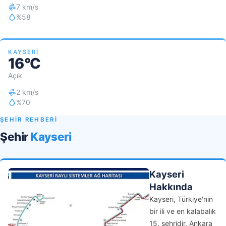
7 km/s
%58
KAYSERI
16°C
Açık
2 km/s
%70
ŞEHİR REHBERİ
Şehir
Kayseri
Kayseri
Hakkında
Kayseri, Türkiye'nin
bir ili ve en kalabalık
15. şehridir. Ankara