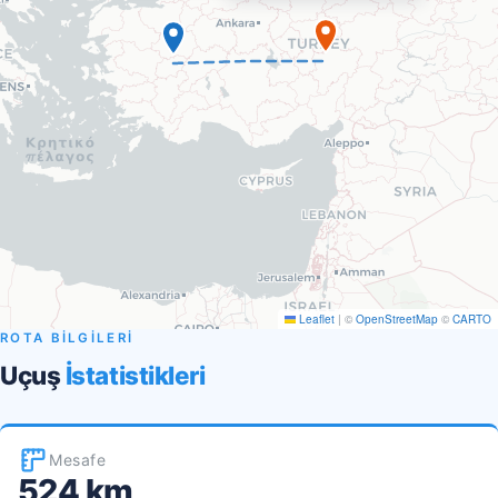
Leaflet
|
©
OpenStreetMap
©
CARTO
ROTA BİLGİLERİ
Uçuş
İstatistikleri
Mesafe
524 km