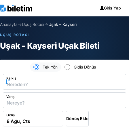
Giriş Yap
→
→
Anasayfa
Uçuş Rotası
Uşak
–
Kayseri
UÇUŞ ROTASI
Uşak - Kayseri Uçak Bileti
Tek Yön
Gidiş Dönüş
Kalkış
Varış
Gidiş
Dönüş Ekle