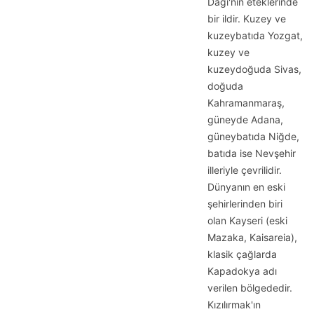
Dağı'nın eteklerinde
bir ildir. Kuzey ve
kuzeybatıda Yozgat,
kuzey ve
kuzeydoğuda Sivas,
doğuda
Kahramanmaraş,
güneyde Adana,
güneybatıda Niğde,
batıda ise Nevşehir
illeriyle çevrilidir.
Dünyanın en eski
şehirlerinden biri
olan Kayseri (eski
Mazaka, Kaisareia),
klasik çağlarda
Kapadokya adı
verilen bölgededir.
Kızılırmak'ın