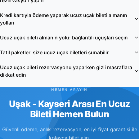
rezervasyon yapın
Kredi kartıyla ödeme yaparak ucuz uçak bileti almanın
yolları
Ucuz uçak bileti almanın yolu: bağlantılı uçuşları seçin
Tatil paketleri size ucuz uçak biletleri sunabilir
Ucuz uçak bileti rezervasyonu yaparken gizli masraflara
dikkat edin
HEMEN ARAYIN
Uşak - Kayseri Arası En Ucuz
Bileti Hemen Bulun
Güvenli ödeme, anlık rezervasyon, en iyi fiyat garantisi ile
kolayca bilet alın.