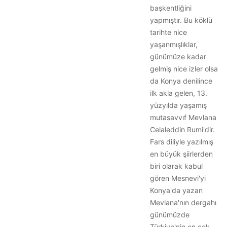
başkentliğini
yapmıştır. Bu köklü
tarihte nice
yaşanmışlıklar,
günümüze kadar
gelmiş nice izler olsa
da Konya denilince
ilk akla gelen, 13.
yüzyılda yaşamış
mutasavvıf Mevlana
Celaleddin Rumi'dir.
Fars diliyle yazılmış
en büyük şiirlerden
biri olarak kabul
gören Mesnevi'yi
Konya'da yazan
Mevlana'nın dergahı
günümüzde
Türkiye'nin en çok