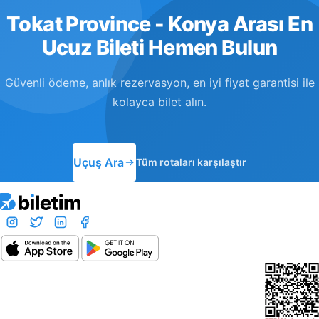
Tokat Province - Konya Arası En
Ucuz Bileti Hemen Bulun
Güvenli ödeme, anlık rezervasyon, en iyi fiyat garantisi ile
kolayca bilet alın.
Uçuş Ara
Tüm rotaları karşılaştır