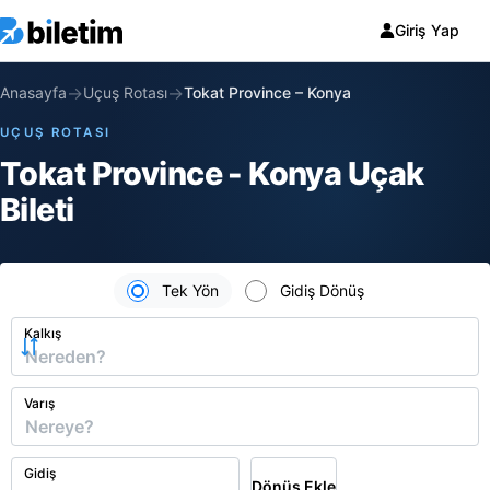
Giriş Yap
→
→
Anasayfa
Uçuş Rotası
Tokat Province
–
Konya
UÇUŞ ROTASI
Tokat Province - Konya Uçak
Bileti
Tek Yön
Gidiş Dönüş
Kalkış
Varış
Gidiş
Dönüş Ekle