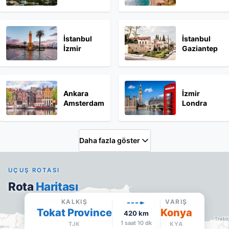
İstanbul
İstanbul
İzmir
Gaziantep
Ankara
İzmir
Amsterdam
Londra
Daha fazla göster
UÇUŞ ROTASI
Rota
Haritası
KALKIŞ
VARIŞ
Tokat Province
Konya
420
km
1 saat 10 dk
TJK
KYA