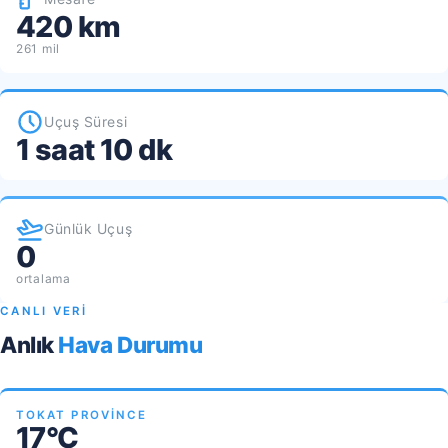
420 km
261 mil
Uçuş Süresi
1 saat 10 dk
Günlük Uçuş
0
ortalama
CANLI VERİ
Anlık
Hava Durumu
TOKAT PROVINCE
17°C