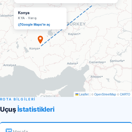
Konya
KYA
·
Varış
Google Maps'te aç
Leaflet
|
©
OpenStreetMap
©
CARTO
ROTA BİLGİLERİ
Uçuş
İstatistikleri
Mesafe