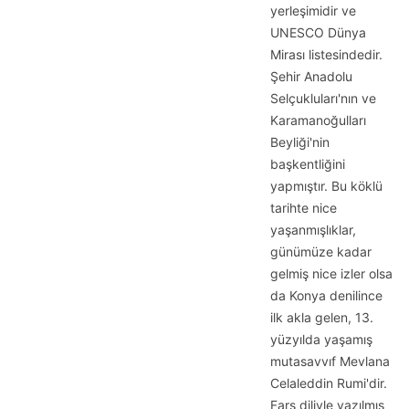
yerleşimidir ve
UNESCO Dünya
Mirası listesindedir.
Şehir Anadolu
Selçukluları'nın ve
Karamanoğulları
Beyliği'nin
başkentliğini
yapmıştır. Bu köklü
tarihte nice
yaşanmışlıklar,
günümüze kadar
gelmiş nice izler olsa
da Konya denilince
ilk akla gelen, 13.
yüzyılda yaşamış
mutasavvıf Mevlana
Celaleddin Rumi'dir.
Fars diliyle yazılmış