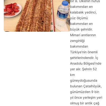
bir ili. Ülkenin nüfus
bakımından en
kalabalık yedinci,
yüz ölçümü
bakımından en
büyük şehridir.
Mimari anıtlarının
zenginliği
bakımından
Türkiye'nin önemli
şehirlerindendir. İç
Anadolu Bölgesi'nde
yer alır. Şehrin 52
km
güneydoğusunda
bulunan Çatalhöyük,
günümüzden 9 bin
yıl önce yerleşim yeri
olmuş bir antik çağ