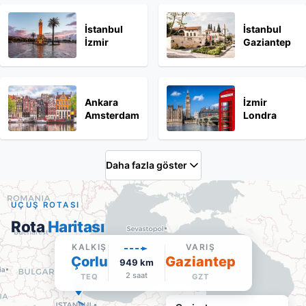
İstanbul
İstanbul
İzmir
Gaziantep
Ankara
İzmir
Amsterdam
Londra
Daha fazla göster
UÇUŞ ROTASI
Rota
Haritası
KALKIŞ
VARIŞ
Çorlu
Gaziantep
949
km
2 saat
TEQ
GZT