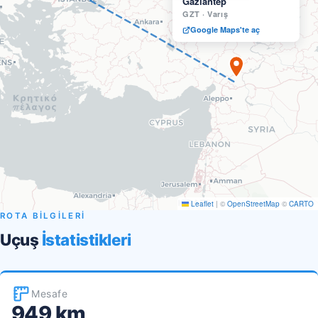
Gaziantep
GZT
·
Varış
Google Maps'te aç
Leaflet
|
©
OpenStreetMap
©
CARTO
ROTA BİLGİLERİ
Uçuş
İstatistikleri
Mesafe
949 km