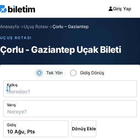
Giriş Yap
→
→
Anasayfa
Uçuş Rotası
Çorlu
–
Gaziantep
UÇUŞ ROTASI
Çorlu - Gaziantep Uçak Bileti
Tek Yön
Gidiş Dönüş
Kalkış
Varış
Gidiş
Dönüş Ekle