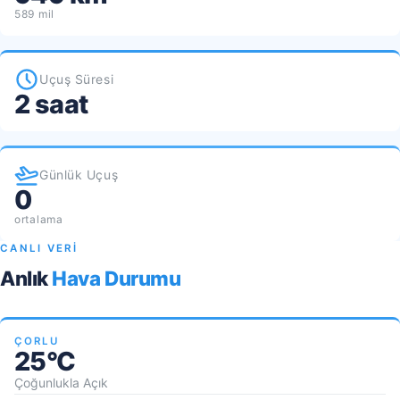
589 mil
Uçuş Süresi
2 saat
Günlük Uçuş
0
ortalama
CANLI VERİ
Anlık
Hava Durumu
ÇORLU
25°C
Çoğunlukla Açık