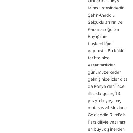
UNESCO Dünya
Mirası listesindedir.
Şehir Anadolu
Selçukluları'nın ve
Karamanoğulları
Beyliği'nin
başkentliğini
yapmıştır. Bu köklü
tarihte nice
yaşanmışlıklar,
günümüze kadar
gelmiş nice izler olsa
da Konya denilince
ilk akla gelen, 13.
yüzyılda yaşamış
mutasavvıf Mevlana
Celaleddin Rumi'dir.
Fars diliyle yazılmış
en büyük şiirlerden