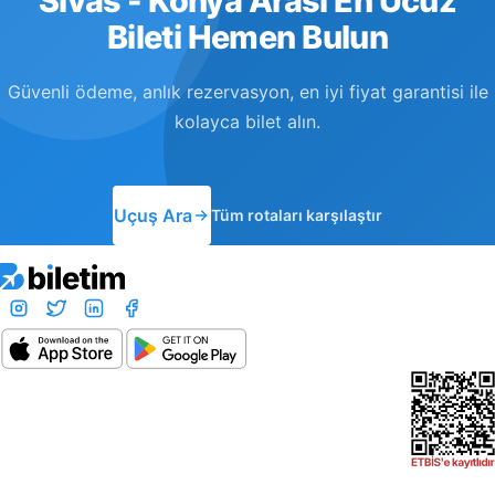
Sivas - Konya Arası En Ucuz
Bileti Hemen Bulun
Güvenli ödeme, anlık rezervasyon, en iyi fiyat garantisi ile
kolayca bilet alın.
Uçuş Ara
Tüm rotaları karşılaştır