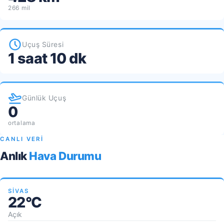
266 mil
Uçuş Süresi
1 saat 10 dk
Günlük Uçuş
0
ortalama
CANLI VERİ
Anlık
Hava Durumu
SIVAS
22°C
Açık