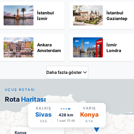
İstanbul
İstanbul
İzmir
Gaziantep
Ankara
İzmir
Amsterdam
Londra
Daha fazla göster
UÇUŞ ROTASI
Rota
Haritası
KALKIŞ
VARIŞ
Sivas
Konya
428
km
1 saat 10 dk
VAS
KYA
Konya