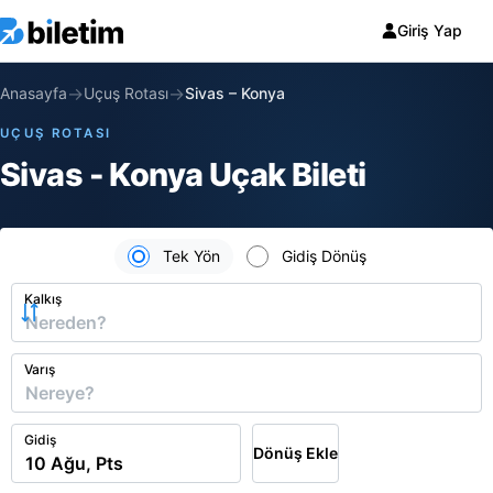
Giriş Yap
→
→
Anasayfa
Uçuş Rotası
Sivas
–
Konya
UÇUŞ ROTASI
Sivas - Konya Uçak Bileti
Tek Yön
Gidiş Dönüş
Kalkış
Varış
Gidiş
Dönüş Ekle