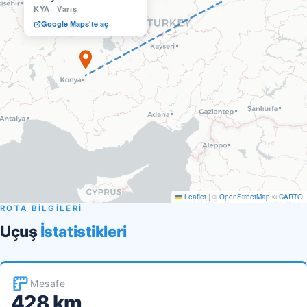
KYA
·
Varış
Google Maps'te aç
Leaflet
|
©
OpenStreetMap
©
CARTO
ROTA BİLGİLERİ
Uçuş
İstatistikleri
Mesafe
428 km