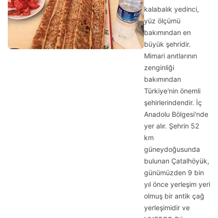
kalabalık yedinci,
yüz ölçümü
bakımından en
büyük şehridir.
Mimari anıtlarının
zenginliği
bakımından
Türkiye'nin önemli
şehirlerindendir. İç
Anadolu Bölgesi'nde
yer alır. Şehrin 52
km
güneydoğusunda
bulunan Çatalhöyük,
günümüzden 9 bin
yıl önce yerleşim yeri
olmuş bir antik çağ
yerleşimidir ve