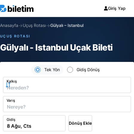
Giriş Yap
→
→
Anasayfa
Uçuş Rotası
Gülyalı
–
Istanbul
UÇUŞ ROTASI
Gülyalı - Istanbul Uçak Bileti
Tek Yön
Gidiş Dönüş
Kalkış
Varış
Gidiş
Dönüş Ekle