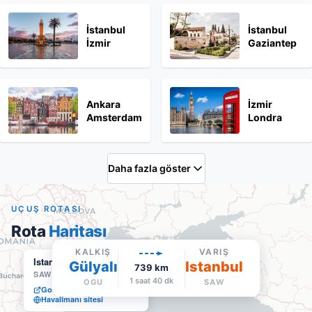
İstanbul
İstanbul
İzmir
Gaziantep
Ankara
İzmir
Amsterdam
Londra
Daha fazla göster
UÇUŞ ROTASI
Rota
Haritası
KALKIŞ
VARIŞ
Istanbul Sabiha Gökçen
Gülyalı
Istanbul
739
km
SAW
·
Varış
1 saat 40 dk
OGU
SAW
Google Maps'te aç
Havalimanı sitesi