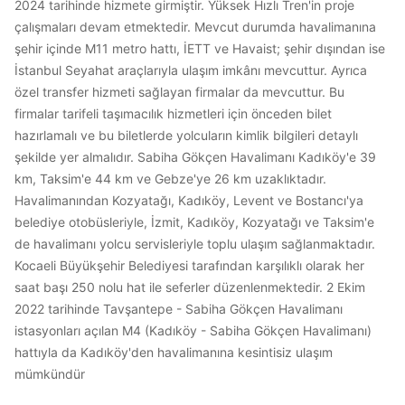
2024 tarihinde hizmete girmiştir. Yüksek Hızlı Tren'in proje
çalışmaları devam etmektedir. Mevcut durumda havalimanına
şehir içinde M11 metro hattı, İETT ve Havaist; şehir dışından ise
İstanbul Seyahat araçlarıyla ulaşım imkânı mevcuttur. Ayrıca
özel transfer hizmeti sağlayan firmalar da mevcuttur. Bu
firmalar tarifeli taşımacılık hizmetleri için önceden bilet
hazırlamalı ve bu biletlerde yolcuların kimlik bilgileri detaylı
şekilde yer almalıdır. Sabiha Gökçen Havalimanı Kadıköy'e 39
km, Taksim'e 44 km ve Gebze'ye 26 km uzaklıktadır.
Havalimanından Kozyatağı, Kadıköy, Levent ve Bostancı'ya
belediye otobüsleriyle, İzmit, Kadıköy, Kozyatağı ve Taksim'e
de havalimanı yolcu servisleriyle toplu ulaşım sağlanmaktadır.
Kocaeli Büyükşehir Belediyesi tarafından karşılıklı olarak her
saat başı 250 nolu hat ile seferler düzenlenmektedir. 2 Ekim
2022 tarihinde Tavşantepe - Sabiha Gökçen Havalimanı
istasyonları açılan M4 (Kadıköy - Sabiha Gökçen Havalimanı)
hattıyla da Kadıköy'den havalimanına kesintisiz ulaşım
mümkündür