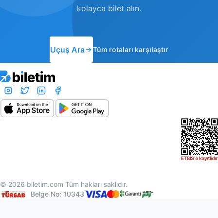
kolayca bilet alın.
Uçuş Ara
Tüm rotaları karşılaştır
© 2026 biletim.com Tüm hakları saklıdır.
Belge No: 10343