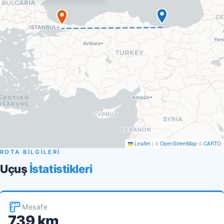
Leaflet
|
©
OpenStreetMap
©
CARTO
ROTA BİLGİLERİ
Uçuş
İstatistikleri
Mesafe
739 km