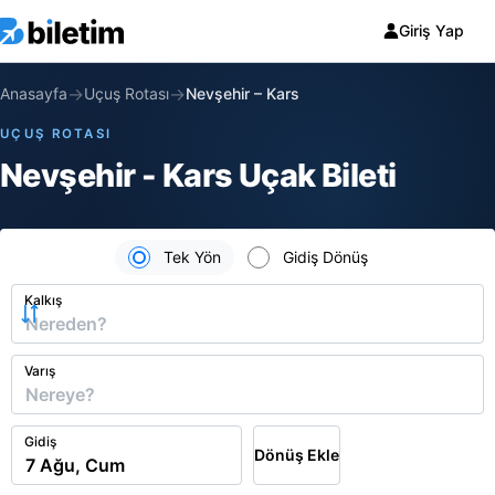
Giriş Yap
→
→
Anasayfa
Uçuş Rotası
Nevşehir
–
Kars
UÇUŞ ROTASI
Nevşehir - Kars Uçak Bileti
Tek Yön
Gidiş Dönüş
Kalkış
Varış
Gidiş
Dönüş Ekle