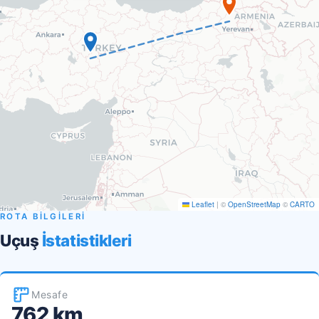
Leaflet
|
©
OpenStreetMap
©
CARTO
ROTA BİLGİLERİ
Uçuş
İstatistikleri
Mesafe
762 km