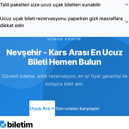
Tatil paketleri size ucuz uçak biletleri sunabilir
Ucuz uçak bileti rezervasyonu yaparken gizli masraflara
dikkat edin
HEMEN ARAYIN
Nevşehir - Kars Arası En Ucuz
Bileti Hemen Bulun
Güvenli ödeme, anlık rezervasyon, en iyi fiyat garantisi ile
kolayca bilet alın.
Uçuş Ara
Tüm rotaları karşılaştır