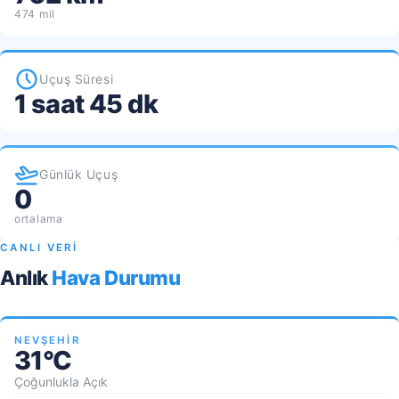
474 mil
Uçuş Süresi
1 saat 45 dk
Günlük Uçuş
0
ortalama
CANLI VERİ
Anlık
Hava Durumu
NEVŞEHIR
31°C
Çoğunlukla Açık