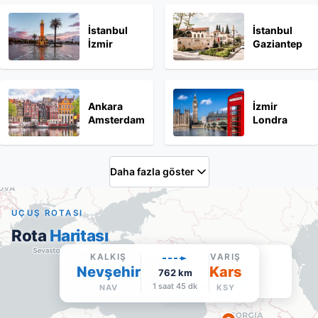
İstanbul
İstanbul
İzmir
Gaziantep
Ankara
İzmir
Amsterdam
Londra
Daha fazla göster
UÇUŞ ROTASI
Rota
Haritası
Kars
KALKIŞ
VARIŞ
Nevşehir
Kars
KSY
·
Varış
762
km
Google Maps'te aç
1 saat 45 dk
NAV
KSY