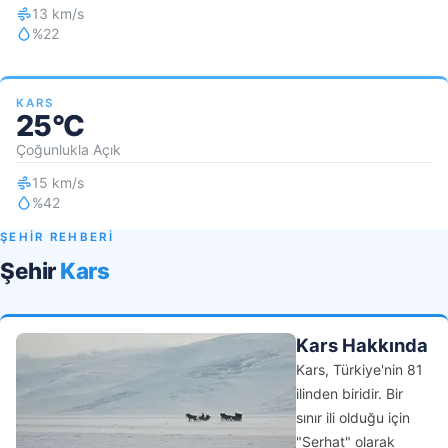
13 km/s
%22
KARS
25°C
Çoğunlukla Açık
15 km/s
%42
ŞEHİR REHBERİ
Şehir
Kars
Kars Hakkında
Kars, Türkiye'nin 81
ilinden biridir. Bir
sınır ili olduğu için
"Serhat" olarak