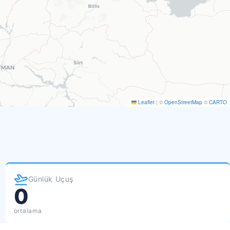
Leaflet
|
©
OpenStreetMap
©
CARTO
Günlük Uçuş
0
ortalama