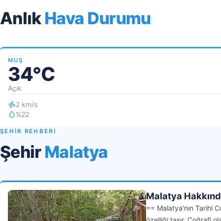
Anlık
Hava Durumu
MUŞ
34°C
Açık
2 km/s
%22
ŞEHİR REHBERİ
Şehir
Malatya
Malatya Hakkın
== Malatya'nın Tarihi C
özelliği taşır. Coğrafi