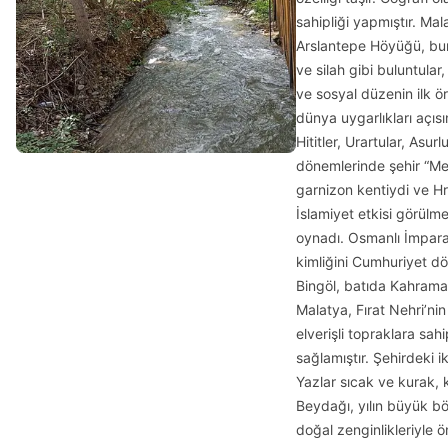
sahipliği yapmıştır. Mal
Arslantepe Höyüğü, bura
ve silah gibi buluntular
ve sosyal düzenin ilk ö
dünya uygarlıkları açıs
Hititler, Urartular, As
dönemlerinde şehir “Mel
garnizon kentiydi ve Hri
İslamiyet etkisi görülm
oynadı. Osmanlı İmpara
kimliğini Cumhuriyet dö
Bingöl, batıda Kahraman
Malatya, Fırat Nehri’ni
elverişli topraklara sah
sağlamıştır. Şehirdeki i
Yazlar sıcak ve kurak, 
Beydağı, yılın büyük b
doğal zenginlikleriyle 