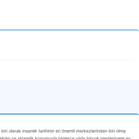
ri olarak insanlık tarihinin en önemli merkezlerinden biri olma
rakları ve stratejik konumuyla binlerce yıldır birçok medeniyete ev