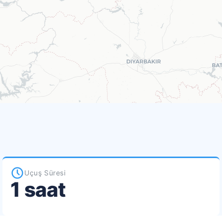
Uçuş Süresi
1 saat