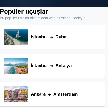
Popüler uçuşlar
Bu popüler rotaları biletim.com web sitesinde inceleyin.
Istanbul
Dubai
İstanbul
Antalya
Ankara
Amsterdam