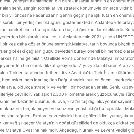
eski yerleşim alanlarından biri olarak insanlık tarihinin en önemli mer
alan şehir, zengin toprakları ve stratejik konumuyla binlerce yıldır bi
in yıl öncesine kadar uzanır. Şehrin geçmişine ışık tutan en önemli 
en sürekli bir yerleşimin olduğunu göstermektedir. Arslantepe’de ortaya
şme hareketlerinin bu topraklarda başladığını kanıtlar niteliktedir. Bu
yerlerden biri olarak kabul edilir. Arslantepe’nin 2021 yılında UNESCO
 bir kez daha gözler önüne sermiştir.Malatya, tarih boyunca birçok büyü
rsler gibi eski çağların güçlü devletleri burayı önemli bir merkez ol
 merkez haline gelmiştir. Özellikle Roma döneminde Malatya, imparatorl
ğı yerlerden biri olarak dikkat çekiyordu. 7. yüzyıldan itibaren Arap ak
klu Türkleri tarafından fethedildi ve Anadolu’da Türk-İslam kültürün
 hem askeri hem idari açıdan Doğu Anadolu’nun en önemli merkezleri
alatya, oldukça stratejik ve verimli bir noktada yer alır. Şehir, ku
leriyle çevrilidir. Yaklaşık 12.300 kilometrekarelik yüzölçümüyle Türki
’nın merkezinde bulunur. Bu ova, Fırat’ın taşıdığı alüvyonlar sayesind
lmak üzere, birçok meyve ve sebzenin yetiştirildiği bu topraklar, Malaty
rmesine rağmen, Fırat ve çevresindeki baraj gölleri iklimi yumuşatır ve 
ar yağışlı geçer.Malatya’nın doğal güzellikleri de oldukça dikkat çe
yle Malatya Ovası’na hakimdir. Akçadağ, Nurhak ve Levent Vadisi gibi 