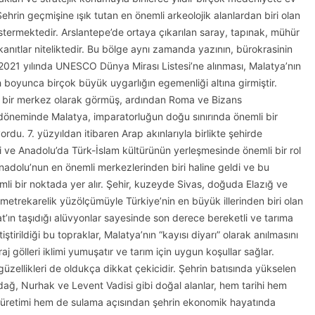
ehrin geçmişine ışık tutan en önemli arkeolojik alanlardan biri olan
stermektedir. Arslantepe’de ortaya çıkarılan saray, tapınak, mühür
kanıtlar niteliktedir. Bu bölge aynı zamanda yazının, bürokrasinin
in 2021 yılında UNESCO Dünya Mirası Listesi’ne alınması, Malatya’nın
h boyunca birçok büyük uygarlığın egemenliği altına girmiştir.
nemli bir merkez olarak görmüş, ardından Roma ve Bizans
a döneminde Malatya, imparatorluğun doğu sınırında önemli bir
ordu. 7. yüzyıldan itibaren Arap akınlarıyla birlikte şehirde
di ve Anadolu’da Türk-İslam kültürünün yerleşmesinde önemli bir rol
dolu’nun en önemli merkezlerinden biri haline geldi ve bu
li bir noktada yer alır. Şehir, kuzeyde Sivas, doğuda Elazığ ve
metrekarelik yüzölçümüyle Türkiye’nin en büyük illerinden biri olan
t’ın taşıdığı alüvyonlar sayesinde son derece bereketli ve tarıma
tirildiği bu topraklar, Malatya’nın “kayısı diyarı” olarak anılmasını
j gölleri iklimi yumuşatır ve tarım için uygun koşullar sağlar.
üzellikleri de oldukça dikkat çekicidir. Şehrin batısında yükselen
ağ, Nurhak ve Levent Vadisi gibi doğal alanlar, hem tarihi hem
rji üretimi hem de sulama açısından şehrin ekonomik hayatında