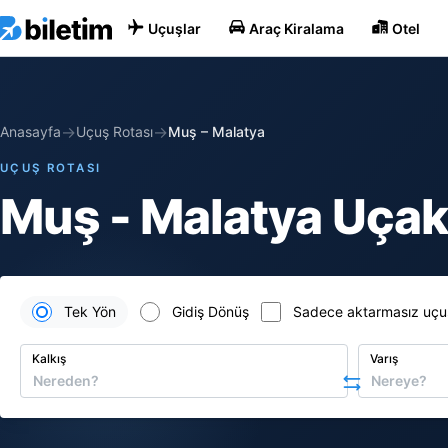
Uçuşlar
Araç Kiralama
Otel
→
→
Anasayfa
Uçuş Rotası
Muş
–
Malatya
UÇUŞ ROTASI
Muş - Malatya Uçak 
Tek Yön
Gidiş Dönüş
Sadece aktarmasız uçu
Kalkış
Varış