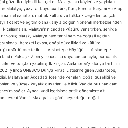
al güzellikleriyle dikkat çeker. Malatya’nın köyleri ve yaylaları,
dan Malatya, yüzyıllar boyunca Türk, Kürt, Ermeni, Süryani ve Arap
imari, el sanatları, mutfak kültürü ve folklorik değerler, bu çok
ayi, ticaret ve eğitim olanaklarıyla bölgenin önemli merkezlerinden
ilik çalışmaları, Malatya’nın çağdaş yüzünü yansıtırken, şehirde
getirir.Sonuç olarak, Malatya hem tarihi hem de coğrafi açıdan
sı olması, bereketli ovası, doğal güzellikleri ve kültürel
arlığını sürdürmektedir. == Arslantepe Höyüğü == Arslantepe
ridir. Yaklaşık 7 bin yıl öncesine dayanan tarihiyle, burada ilk
er ve tunçtan yapılmış ilk kılıçlar, Arslantepe’yi dünya tarihinin
r. 2021 yılında UNESCO Dünya Mirası Listesi’ne giren Arslantepe,
isi, Malatya’nın Akçadağ ilçesinde yer alan, doğal güzelliği ve
onları ve yüksek kayalık duvarları ile bilinir. Vadide bulunan cam
deneyim sağlar. Ayrıca, vadi içerisinde antik dönemlere ait
olan Levent Vadisi, Malatya’nın görülmeye değer doğal