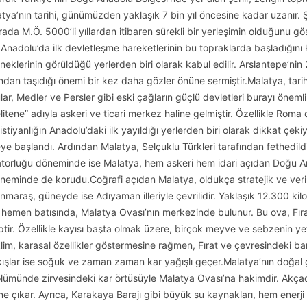
atya’nın tarihi, günümüzden yaklaşık 7 bin yıl öncesine kadar uzanır. Ş
da M.Ö. 5000’li yıllardan itibaren sürekli bir yerleşimin olduğunu gö
, Anadolu’da ilk devletleşme hareketlerinin bu topraklarda başladığını 
rneklerinin görüldüğü yerlerden biri olarak kabul edilir. Arslantepe’n
ından taşıdığı önemi bir kez daha gözler önüne sermiştir.Malatya, tari
urlular, Medler ve Persler gibi eski çağların güçlü devletleri burayı ö
itene” adıyla askeri ve ticari merkez haline gelmiştir. Özellikle Rom
stiyanlığın Anadolu’daki ilk yayıldığı yerlerden biri olarak dikkat çekiy
eye başlandı. Ardından Malatya, Selçuklu Türkleri tarafından fethedil
torluğu döneminde ise Malatya, hem askeri hem idari açıdan Doğu Ana
neminde de korudu.Coğrafi açıdan Malatya, oldukça stratejik ve verim
maraş, güneyde ise Adıyaman illeriyle çevrilidir. Yaklaşık 12.300 kilo
n hemen batısında, Malatya Ovası’nın merkezinde bulunur. Bu ova, Fıra
iptir. Özellikle kayısı başta olmak üzere, birçok meyve ve sebzenin yetiş
klim, karasal özellikler göstermesine rağmen, Fırat ve çevresindeki bara
kışlar ise soğuk ve zaman zaman kar yağışlı geçer.Malatya’nın doğal g
ölümünde zirvesindeki kar örtüsüyle Malatya Ovası’na hakimdir. Akçad
öne çıkar. Ayrıca, Karakaya Barajı gibi büyük su kaynakları, hem ene