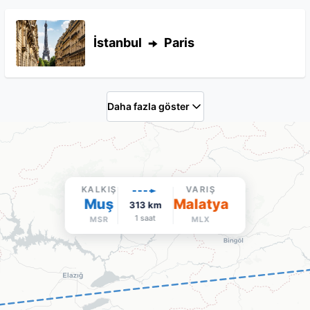
İstanbul
Paris
Daha fazla göster
KALKIŞ
VARIŞ
Muş
Malatya
313
km
1 saat
MSR
MLX