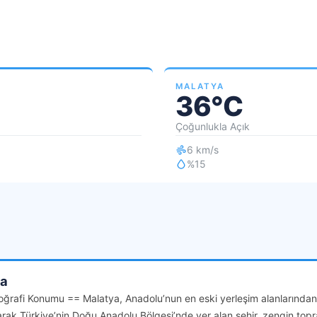
MALATYA
36°C
Çoğunlukla Açık
6 km/s
%15
da
oğrafi Konumu == Malatya, Anadolu’nun en eski yerleşim alanlarından bi
 olarak Türkiye’nin Doğu Anadolu Bölgesi’nde yer alan şehir, zengin top