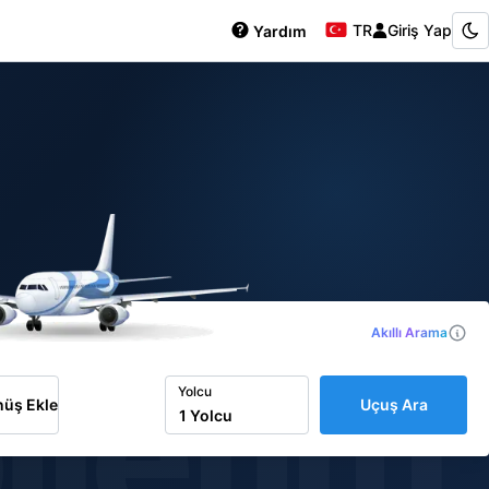
TR
Giriş Yap
Yardım
Akıllı Arama
iletim
Yolcu
üş Ekle
Uçuş Ara