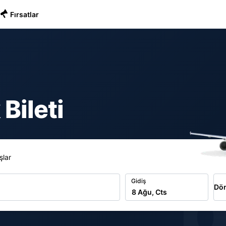
Fırsatlar
Bileti
şlar
b
Gidiş
Dön
8 Ağu, Cts