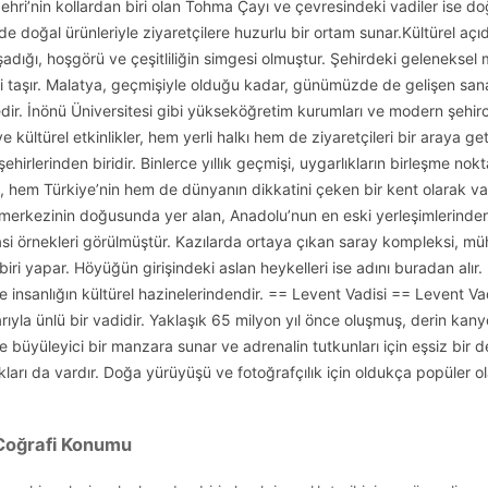
Nehri’nin kollardan biri olan Tohma Çayı ve çevresindeki vadiler ise doğ
 doğal ürünleriyle ziyaretçilere huzurlu bir ortam sunar.Kültürel açı
şadığı, hoşgörü ve çeşitliliğin simgesi olmuştur. Şehirdeki geleneksel m
ini taşır. Malatya, geçmişiyle olduğu kadar, günümüzde de gelişen san
dir. İnönü Üniversitesi gibi yükseköğretim kurumları ve modern şehirc
e kültürel etkinlikler, hem yerli halkı hem de ziyaretçileri bir araya 
hirlerinden biridir. Binlerce yıllık geçmişi, uygarlıkların birleşme nokta
a, hem Türkiye’nin hem de dünyanın dikkatini çeken bir kent olarak v
erkezinin doğusunda yer alan, Anadolu’nun en eski yerleşimlerinden bi
i örnekleri görülmüştür. Kazılarda ortaya çıkan saray kompleksi, mühürl
iri yapar. Höyüğün girişindeki aslan heykelleri ise adını buradan alı
insanlığın kültürel hazinelerindendir. == Levent Vadisi == Levent Vad
rıyla ünlü bir vadidir. Yaklaşık 65 milyon yıl önce oluşmuş, derin kany
ere büyüleyici bir manzara sunar ve adrenalin tutkunları için eşsiz bir 
arı da vardır. Doğa yürüyüşü ve fotoğrafçılık için oldukça popüler 
 Coğrafi Konumu