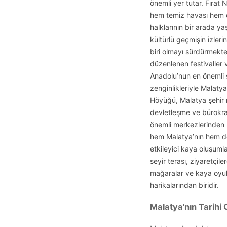
önemli yer tutar. Fırat 
hem temiz havası hem de
halklarının bir arada ya
kültürlü geçmişin izler
biri olmayı sürdürmekte
düzenlenen festivaller v
Anadolu’nun en önemli şe
zenginlikleriyle Malaty
Höyüğü, Malatya şehir m
devletleşme ve bürokras
önemli merkezlerinden b
hem Malatya’nın hem de 
etkileyici kaya oluşumla
seyir terası, ziyaretçil
mağaralar ve kaya oyukl
harikalarından biridir.
Malatya'nın Tarihi