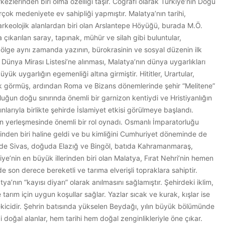
kezlerinden biri olma özelliği taşır. Coğrafi olarak Türkiye’nin Doğu
rçok medeniyete ev sahipliği yapmıştır. Malatya’nın tarihi,
arkeolojik alanlardan biri olan Arslantepe Höyüğü, burada M.Ö.
 çıkarılan saray, tapınak, mühür ve silah gibi buluntular,
 bölge aynı zamanda yazının, bürokrasinin ve sosyal düzenin ilk
 Dünya Mirası Listesi’ne alınması, Malatya’nın dünya uygarlıkları
k uygarlığın egemenliği altına girmiştir. Hititler, Urartular,
arak görmüş, ardından Roma ve Bizans dönemlerinde şehir “Melitene”
uğun doğu sınırında önemli bir garnizon kentiydi ve Hristiyanlığın
ınlarıyla birlikte şehirde İslamiyet etkisi görülmeye başlandı.
ün yerleşmesinde önemli bir rol oynadı. Osmanlı İmparatorluğu
nden biri haline geldi ve bu kimliğini Cumhuriyet döneminde de
zeyde Sivas, doğuda Elazığ ve Bingöl, batıda Kahramanmaraş,
ye’nin en büyük illerinden biri olan Malatya, Fırat Nehri’nin hemen
e son derece bereketli ve tarıma elverişli topraklara sahiptir.
a’nın “kayısı diyarı” olarak anılmasını sağlamıştır. Şehirdeki iklim,
tarım için uygun koşullar sağlar. Yazlar sıcak ve kurak, kışlar ise
kicidir. Şehrin batısında yükselen Beydağı, yılın büyük bölümünde
doğal alanlar, hem tarihi hem doğal zenginlikleriyle öne çıkar.