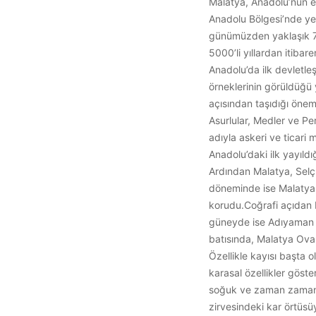
Malatya, Anadolu’nun en 
Anadolu Bölgesi’nde yer 
günümüzden yaklaşık 7 b
5000’li yıllardan itibar
Anadolu’da ilk devletle
örneklerinin görüldüğü 
açısından taşıdığı önemi
Asurlular, Medler ve Pe
adıyla askeri ve ticari
Anadolu’daki ilk yayıldı
Ardından Malatya, Selçu
döneminde ise Malatya,
korudu.Coğrafi açıdan M
güneyde ise Adıyaman il
batısında, Malatya Ovası
Özellikle kayısı başta o
karasal özellikler göste
soğuk ve zaman zaman k
zirvesindeki kar örtüsü