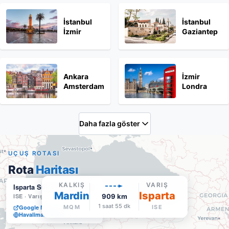
İstanbul
İstanbul
İzmir
Gaziantep
Ankara
İzmir
Amsterdam
Londra
Daha fazla göster
UÇUŞ ROTASI
Rota
Haritası
KALKIŞ
VARIŞ
Isparta Süleyman Demirel
Mardin
Isparta
ISE
·
Varış
909
km
1 saat 55 dk
Google Maps'te aç
MQM
ISE
Havalimanı sitesi