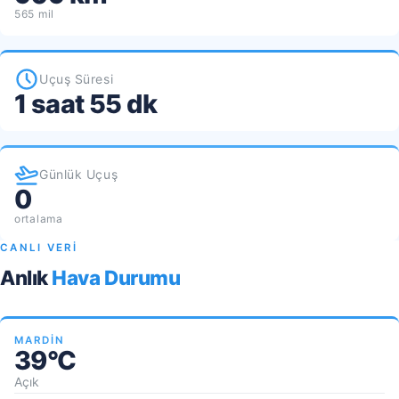
565 mil
Uçuş Süresi
1 saat 55 dk
Günlük Uçuş
0
ortalama
CANLI VERİ
Anlık
Hava Durumu
MARDIN
39°C
Açık