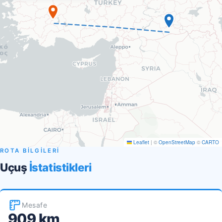
Leaflet
|
©
OpenStreetMap
©
CARTO
ROTA BİLGİLERİ
Uçuş
İstatistikleri
Mesafe
909 km