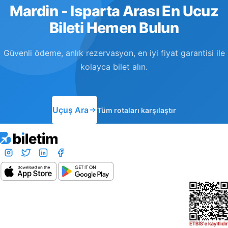
Mardin - Isparta Arası En Ucuz
Bileti Hemen Bulun
Güvenli ödeme, anlık rezervasyon, en iyi fiyat garantisi ile
kolayca bilet alın.
Uçuş Ara
Tüm rotaları karşılaştır