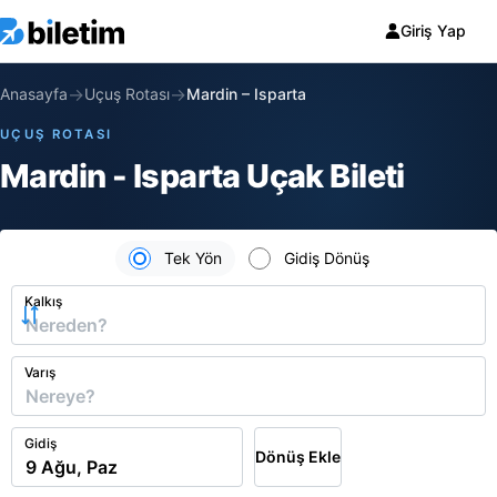
Giriş Yap
→
→
Anasayfa
Uçuş Rotası
Mardin
–
Isparta
UÇUŞ ROTASI
Mardin - Isparta Uçak Bileti
Tek Yön
Gidiş Dönüş
Kalkış
Varış
Gidiş
Dönüş Ekle