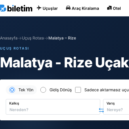
Uçuşlar
Araç Kiralama
Otel
→
→
Anasayfa
Uçuş Rotası
Malatya
–
Rize
UÇUŞ ROTASI
Malatya - Rize Uçak 
Tek Yön
Gidiş Dönüş
Sadece aktarmasız uçu
Kalkış
Varış