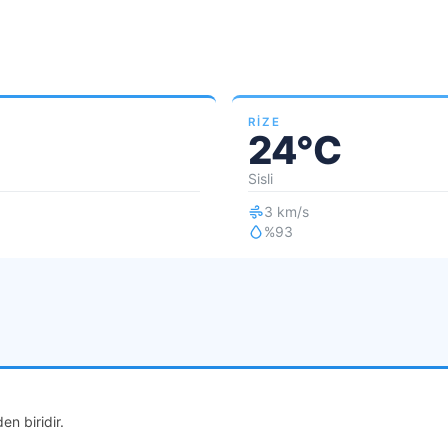
RIZE
24°C
Sisli
3 km/s
%93
en biridir.