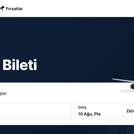
Fırsatlar
Bileti
şlar
b
Gidiş
Dön
10 Ağu, Pts