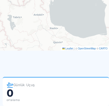
Leaflet
|
©
OpenStreetMap
©
CARTO
Günlük Uçuş
0
ortalama