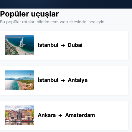
Popüler uçuşlar
Bu popüler rotaları biletim.com web sitesinde inceleyin.
Istanbul
Dubai
İstanbul
Antalya
Ankara
Amsterdam