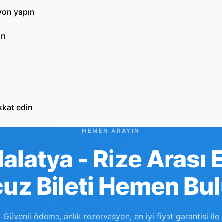
syon yapın
rı
kkat edin
HEMEN ARAYIN
alatya - Rize Arası 
uz Bileti Hemen Bu
Güvenli ödeme, anlık rezervasyon, en iyi fiyat garantisi ile