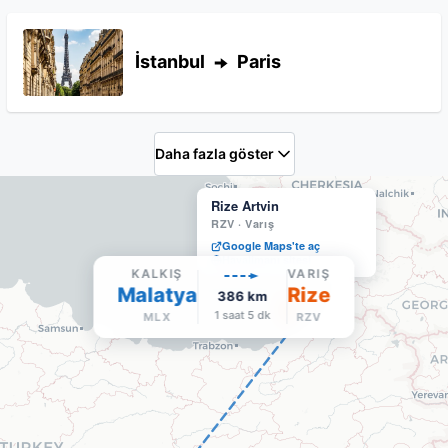
İstanbul
Paris
Daha fazla göster
Rize Artvin
RZV
·
Varış
Google Maps'te aç
Havalimanı sitesi
KALKIŞ
VARIŞ
Malatya
Rize
386
km
1 saat 5 dk
MLX
RZV