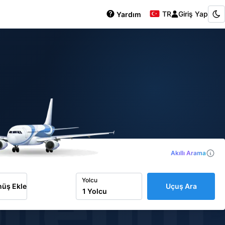
TR
Giriş Yap
Yardım
Akıllı Arama
iletim
Yolcu
üş Ekle
Uçuş Ara