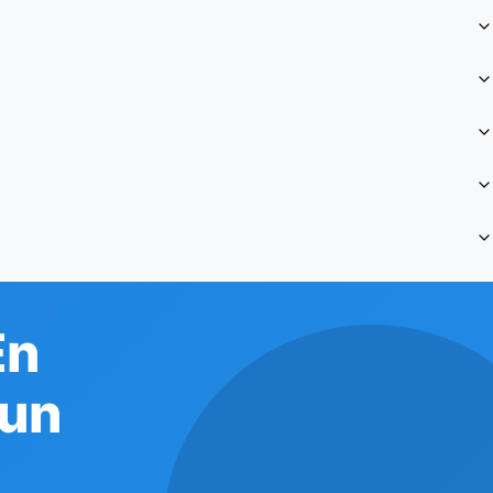
En
lun