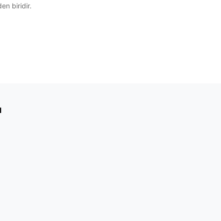
en biridir.
ı