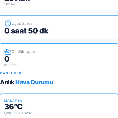
162 mil
Uçuş Süresi
0 saat 50 dk
Günlük Uçuş
0
ortalama
CANLI VERİ
Anlık
Hava Durumu
MALATYA
36°C
Çoğunlukla Açık