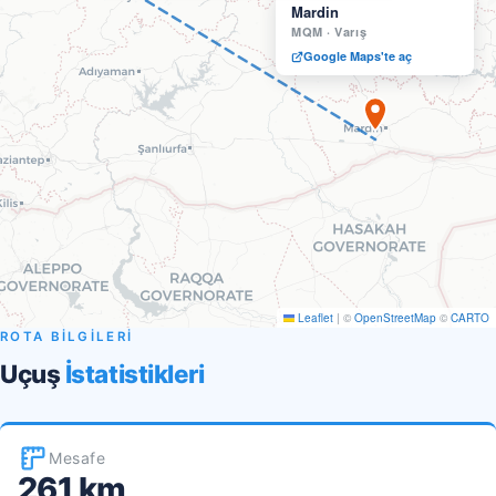
Mardin
MQM
·
Varış
Google Maps'te aç
Leaflet
|
©
OpenStreetMap
©
CARTO
ROTA BİLGİLERİ
Uçuş
İstatistikleri
Mesafe
261 km