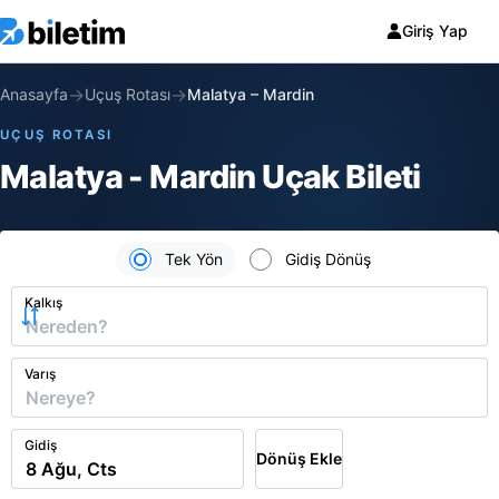
Giriş Yap
→
→
Anasayfa
Uçuş Rotası
Malatya
–
Mardin
UÇUŞ ROTASI
Malatya - Mardin Uçak Bileti
Tek Yön
Gidiş Dönüş
Kalkış
Varış
Gidiş
Dönüş Ekle