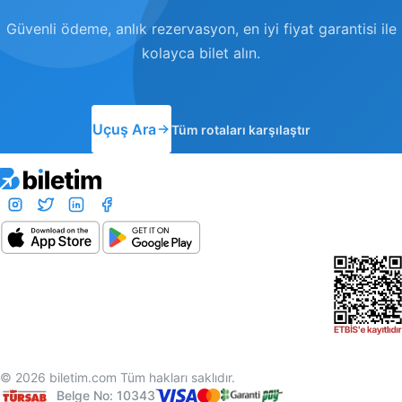
Güvenli ödeme, anlık rezervasyon, en iyi fiyat garantisi ile
kolayca bilet alın.
Uçuş Ara
Tüm rotaları karşılaştır
© 2026 biletim.com Tüm hakları saklıdır.
Belge No: 10343