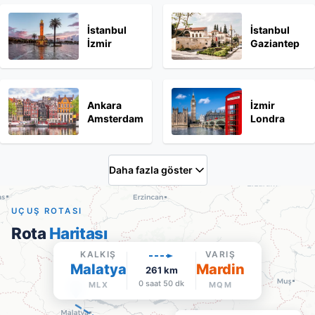
İstanbul
İstanbul
İzmir
Gaziantep
Ankara
İzmir
Amsterdam
Londra
Daha fazla göster
UÇUŞ ROTASI
Rota
Haritası
KALKIŞ
VARIŞ
Malatya
Mardin
261
km
0 saat 50 dk
MLX
MQM