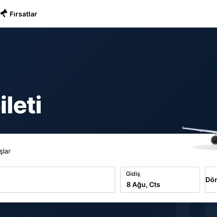
Fırsatlar
leti
şlar
b
Gidiş
Dön
8 Ağu, Cts