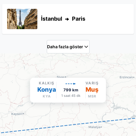
İstanbul
Paris
Daha fazla göster
KALKIŞ
VARIŞ
Konya
Muş
799
km
1 saat 45 dk
KYA
MSR