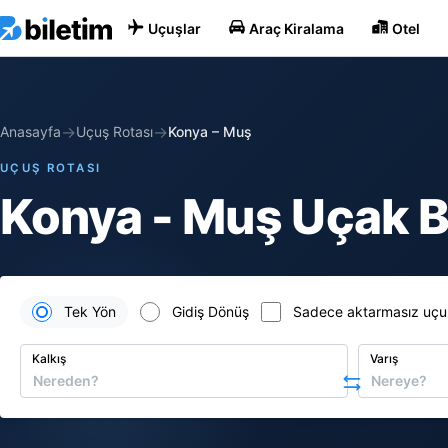
Uçuşlar
Araç Kiralama
Otel
→
→
Anasayfa
Uçuş Rotası
Konya
–
Muş
UÇUŞ ROTASI
Konya - Muş Uçak Bi
Tek Yön
Gidiş Dönüş
Sadece aktarmasız uçu
Kalkış
Varış