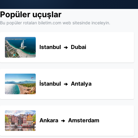
Popüler uçuşlar
Bu popüler rotaları biletim.com web sitesinde inceleyin.
Istanbul
Dubai
İstanbul
Antalya
Ankara
Amsterdam