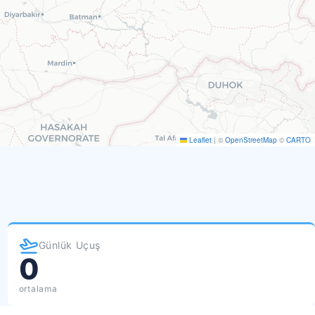
Leaflet
|
©
OpenStreetMap
©
CARTO
Günlük Uçuş
0
ortalama