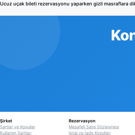
Ucuz uçak bileti rezervasyonu yaparken gizli masraflara di
Kon
Şirket
Rezervasyon
Şartlar ve Koşullar
Mesafeli Satış Sözleşmesi
Kullanım Şartları
İptal ve İade Koşulları