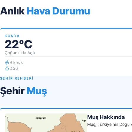
Anlık
Hava Durumu
KONYA
22°C
Çoğunlukla Açık
9 km/s
%56
ŞEHİR REHBERİ
Şehir
Muş
Muş Hakkında
Muş, Türkiye'nin Doğu A