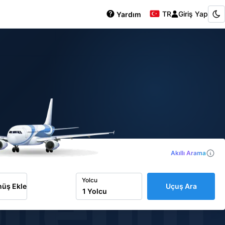
TR
Giriş Yap
Yardım
Akıllı Arama
iletim
Yolcu
üş Ekle
Uçuş Ara