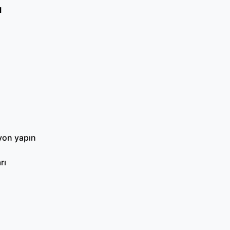
ı
syon yapın
rı