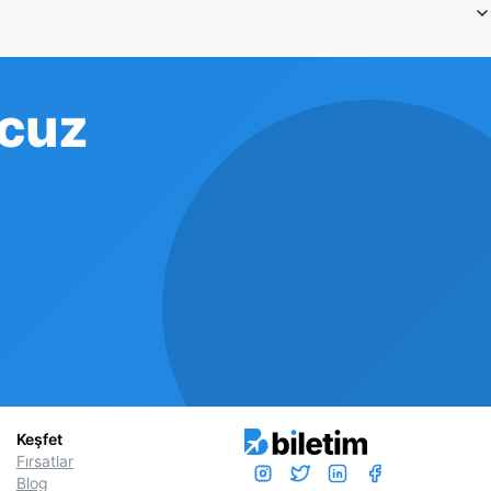
Ucuz
Keşfet
Fırsatlar
Blog