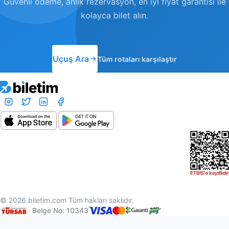
Güvenli ödeme, anlık rezervasyon, en iyi fiyat garantisi ile
kolayca bilet alın.
Uçuş Ara
Tüm rotaları karşılaştır
© 2026 biletim.com Tüm hakları saklıdır.
Belge No: 10343