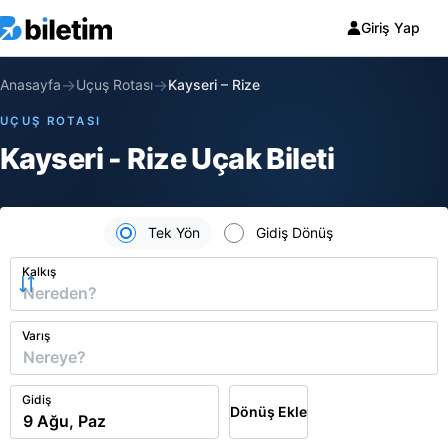
Giriş Yap
→
→
Anasayfa
Uçuş Rotası
Kayseri
–
Rize
UÇUŞ ROTASI
Kayseri - Rize Uçak Bileti
Tek Yön
Gidiş Dönüş
Kalkış
Varış
Gidiş
Dönüş Ekle