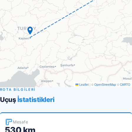
Leaflet
|
©
OpenStreetMap
©
CARTO
ROTA BİLGİLERİ
Uçuş
İstatistikleri
Mesafe
530 km