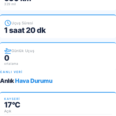
329 mil
Uçuş Süresi
1 saat 20 dk
Günlük Uçuş
0
ortalama
CANLI VERİ
Anlık
Hava Durumu
KAYSERI
17°C
Açık