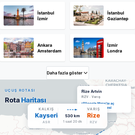
İstanbul
İstanbul
İzmir
Gaziantep
Ankara
İzmir
Amsterdam
Londra
Daha fazla göster
UÇUŞ ROTASI
Rize Artvin
RZV
·
Varış
Rota
Haritası
Google Maps'te aç
Havalimanı sitesi
KALKIŞ
VARIŞ
Kayseri
Rize
530
km
1 saat 20 dk
ASR
RZV