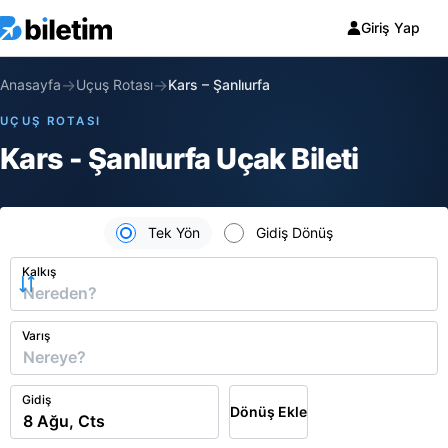
Giriş Yap
→
→
Anasayfa
Uçuş Rotası
Kars
–
Şanlıurfa
UÇUŞ ROTASI
Kars - Şanlıurfa Uçak Bileti
Tek Yön
Gidiş Dönüş
Kalkış
Varış
Gidiş
Dönüş Ekle