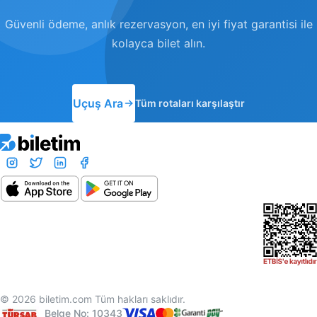
Güvenli ödeme, anlık rezervasyon, en iyi fiyat garantisi ile
kolayca bilet alın.
Uçuş Ara
Tüm rotaları karşılaştır
© 2026 biletim.com Tüm hakları saklıdır.
Belge No: 10343