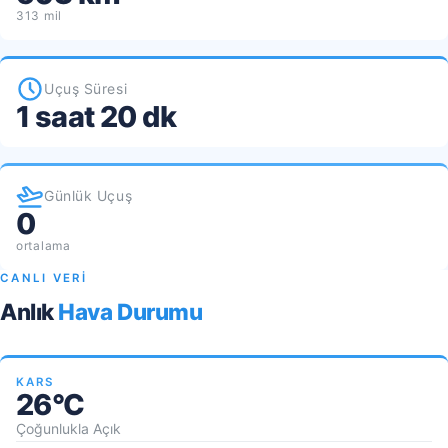
313 mil
Uçuş Süresi
1 saat 20 dk
Günlük Uçuş
0
ortalama
CANLI VERİ
Anlık
Hava Durumu
KARS
26°C
Çoğunlukla Açık