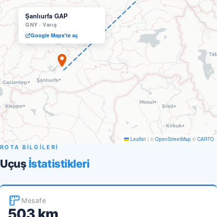
Şanlıurfa GAP
GNY
·
Varış
Google Maps'te aç
Leaflet
|
©
OpenStreetMap
©
CARTO
ROTA BİLGİLERİ
Uçuş
İstatistikleri
Mesafe
503 km