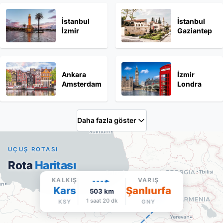
İstanbul
İstanbul
İzmir
Gaziantep
Ankara
İzmir
Amsterdam
Londra
Daha fazla göster
UÇUŞ ROTASI
Rota
Haritası
KALKIŞ
VARIŞ
Kars
Şanlıurfa
503
km
1 saat 20 dk
KSY
GNY