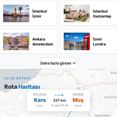
İstanbul
İstanbul
İzmir
Gaziantep
Ankara
İzmir
Amsterdam
Londra
Daha fazla göster
UÇUŞ ROTASI
Rota
Haritası
KALKIŞ
VARIŞ
Kars
Muş
237
km
0 saat 50 dk
KSY
MSR