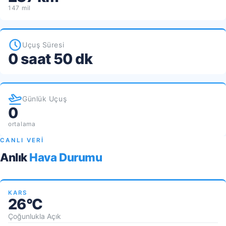
147 mil
Uçuş Süresi
0 saat 50 dk
Günlük Uçuş
0
ortalama
CANLI VERİ
Anlık
Hava Durumu
KARS
26°C
Çoğunlukla Açık