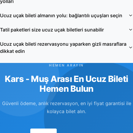
yolları
Ucuz uçak bileti almanın yolu: bağlantılı uçuşları seçin
Tatil paketleri size ucuz uçak biletleri sunabilir
Ucuz uçak bileti rezervasyonu yaparken gizli masraflara
dikkat edin
HEMEN ARAYIN
Kars - Muş Arası En Ucuz Bileti
Hemen Bulun
Güvenli ödeme, anlık rezervasyon, en iyi fiyat garantisi ile
kolayca bilet alın.