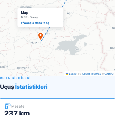
Muş
MSR
·
Varış
Google Maps'te aç
Leaflet
|
©
OpenStreetMap
©
CARTO
ROTA BİLGİLERİ
Uçuş
İstatistikleri
Mesafe
237 km