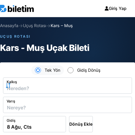
Giriş Yap
→
→
Anasayfa
Uçuş Rotası
Kars
–
Muş
UÇUŞ ROTASI
Kars - Muş Uçak Bileti
Tek Yön
Gidiş Dönüş
Kalkış
Varış
Gidiş
Dönüş Ekle