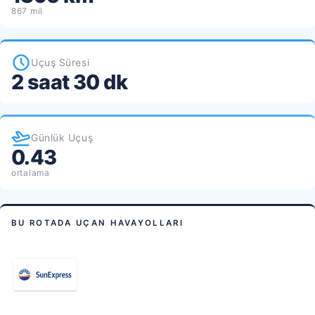
867 mil
Uçuş Süresi
2 saat 30 dk
Günlük Uçuş
0.43
ortalama
BU ROTADA UÇAN HAVAYOLLARI