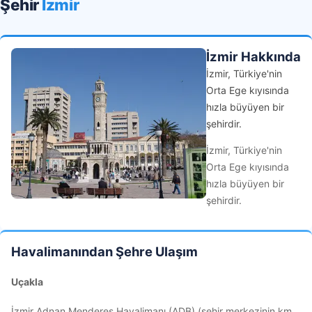
Şehir
İzmir
İzmir Hakkında
İzmir, Türkiye'nin
Orta Ege kıyısında
hızla büyüyen bir
şehirdir.
İzmir, Türkiye'nin
Orta Ege kıyısında
hızla büyüyen bir
şehirdir.
Havalimanından Şehre Ulaşım
Uçakla
İzmir Adnan Menderes Havalimanı (ADB) (şehir merkezinin km