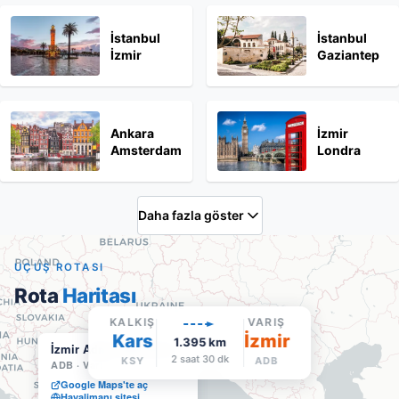
İstanbul
İstanbul
İzmir
Gaziantep
Ankara
İzmir
Amsterdam
Londra
Daha fazla göster
UÇUŞ ROTASI
Rota
Haritası
KALKIŞ
VARIŞ
Kars
İzmir
1.395
km
İzmir Adnan Menderes
2 saat 30 dk
KSY
ADB
ADB
·
Varış
Google Maps'te aç
Havalimanı sitesi