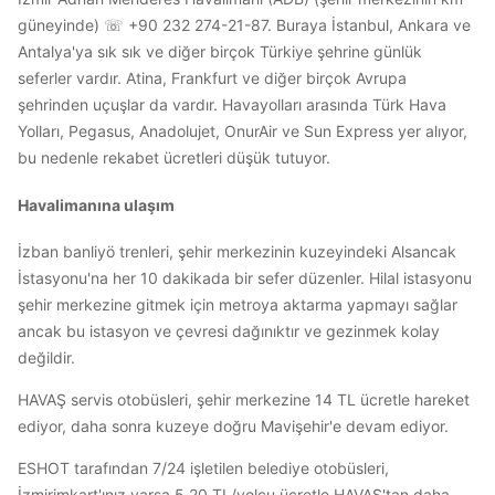
güneyinde) ☏ +90 232 274-21-87. Buraya İstanbul, Ankara ve
Antalya'ya sık sık ve diğer birçok Türkiye şehrine günlük
seferler vardır. Atina, Frankfurt ve diğer birçok Avrupa
şehrinden uçuşlar da vardır. Havayolları arasında Türk Hava
Yolları, Pegasus, Anadolujet, OnurAir ve Sun Express yer alıyor,
bu nedenle rekabet ücretleri düşük tutuyor.
Havalimanına ulaşım
İzban banliyö trenleri, şehir merkezinin kuzeyindeki Alsancak
İstasyonu'na her 10 dakikada bir sefer düzenler. Hilal istasyonu
şehir merkezine gitmek için metroya aktarma yapmayı sağlar
ancak bu istasyon ve çevresi dağınıktır ve gezinmek kolay
değildir.
HAVAŞ servis otobüsleri, şehir merkezine 14 TL ücretle hareket
ediyor, daha sonra kuzeye doğru Mavişehir'e devam ediyor.
ESHOT tarafından 7/24 işletilen belediye otobüsleri,
İzmirimkart'ınız varsa 5,20 TL/yolcu ücretle HAVAŞ'tan daha