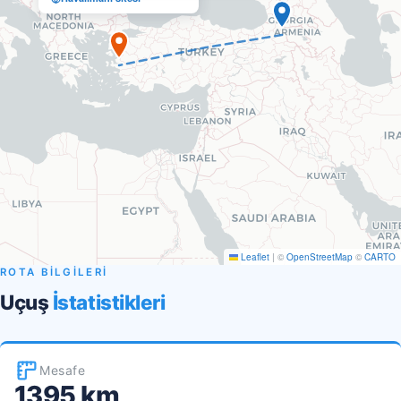
Leaflet
|
©
OpenStreetMap
©
CARTO
ROTA BİLGİLERİ
Uçuş
İstatistikleri
Mesafe
1395 km