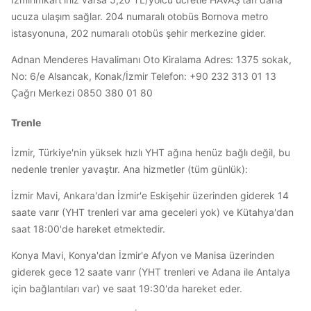
ucuza ulaşım sağlar. 204 numaralı otobüs Bornova metro
istasyonuna, 202 numaralı otobüs şehir merkezine gider.
Adnan Menderes Havalimanı Oto Kiralama Adres: 1375 sokak,
No: 6/e Alsancak, Konak/İzmir Telefon: +90 232 313 01 13
Çağrı Merkezi 0850 380 01 80
Trenle
İzmir, Türkiye'nin yüksek hızlı YHT ağına henüz bağlı değil, bu
nedenle trenler yavaştır. Ana hizmetler (tüm günlük):
İzmir Mavi, Ankara'dan İzmir'e Eskişehir üzerinden giderek 14
saate varır (YHT trenleri var ama geceleri yok) ve Kütahya'dan
saat 18:00'de hareket etmektedir.
Konya Mavi, Konya'dan İzmir'e Afyon ve Manisa üzerinden
giderek gece 12 saate varır (YHT trenleri ve Adana ile Antalya
için bağlantıları var) ve saat 19:30'da hareket eder.