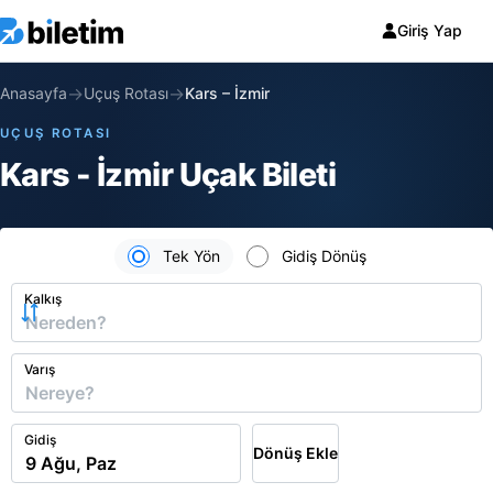
Giriş Yap
→
→
Anasayfa
Uçuş Rotası
Kars
–
İzmir
UÇUŞ ROTASI
Kars - İzmir Uçak Bileti
Tek Yön
Gidiş Dönüş
Kalkış
Varış
Gidiş
Dönüş Ekle