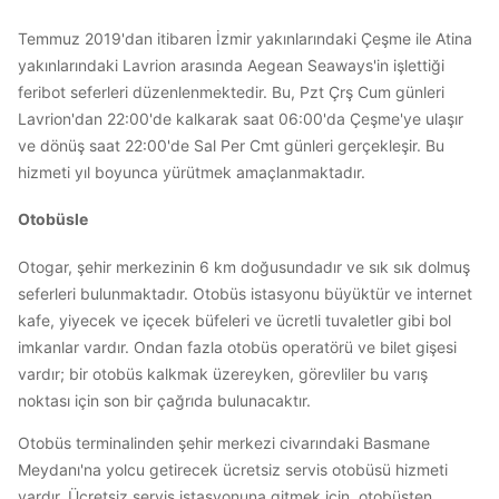
Temmuz 2019'dan itibaren İzmir yakınlarındaki Çeşme ile Atina
yakınlarındaki Lavrion arasında Aegean Seaways'in işlettiği
feribot seferleri düzenlenmektedir. Bu, Pzt Çrş Cum günleri
Lavrion'dan 22:00'de kalkarak saat 06:00'da Çeşme'ye ulaşır
ve dönüş saat 22:00'de Sal Per Cmt günleri gerçekleşir. Bu
hizmeti yıl boyunca yürütmek amaçlanmaktadır.
Otobüsle
Otogar, şehir merkezinin 6 km doğusundadır ve sık sık dolmuş
seferleri bulunmaktadır. Otobüs istasyonu büyüktür ve internet
kafe, yiyecek ve içecek büfeleri ve ücretli tuvaletler gibi bol
imkanlar vardır. Ondan fazla otobüs operatörü ve bilet gişesi
vardır; bir otobüs kalkmak üzereyken, görevliler bu varış
noktası için son bir çağrıda bulunacaktır.
Otobüs terminalinden şehir merkezi civarındaki Basmane
Meydanı'na yolcu getirecek ücretsiz servis otobüsü hizmeti
vardır. Ücretsiz servis istasyonuna gitmek için, otobüsten