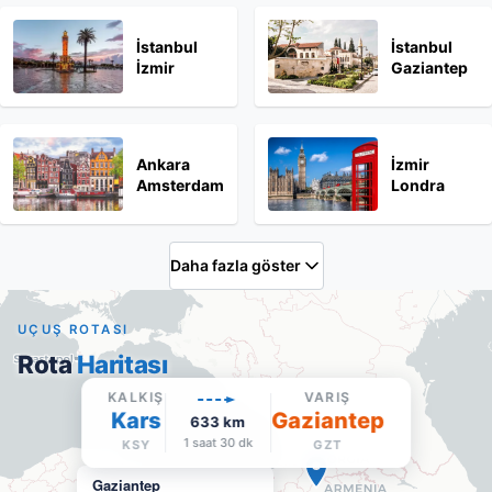
İstanbul
İstanbul
İzmir
Gaziantep
Ankara
İzmir
Amsterdam
Londra
Daha fazla göster
UÇUŞ ROTASI
Rota
Haritası
KALKIŞ
VARIŞ
Kars
Gaziantep
633
km
1 saat 30 dk
KSY
GZT
Gaziantep