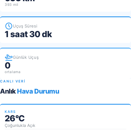
393 mil
Uçuş Süresi
1 saat 30 dk
Günlük Uçuş
0
ortalama
CANLI VERİ
Anlık
Hava Durumu
KARS
26°C
Çoğunlukla Açık