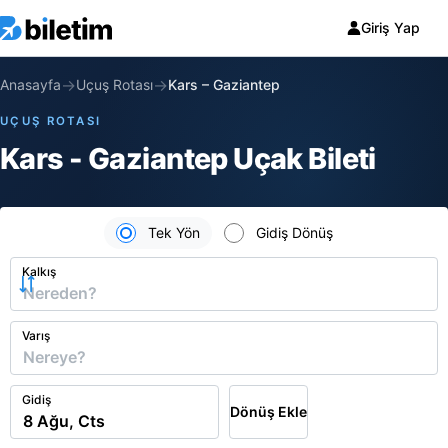
Giriş Yap
→
→
Anasayfa
Uçuş Rotası
Kars
–
Gaziantep
UÇUŞ ROTASI
Kars - Gaziantep Uçak Bileti
Tek Yön
Gidiş Dönüş
Kalkış
Varış
Gidiş
Dönüş Ekle