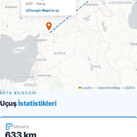
GZT
·
Varış
Google Maps'te aç
Leaflet
|
©
OpenStreetMap
©
CARTO
ROTA BİLGİLERİ
Uçuş
İstatistikleri
Mesafe
633 km