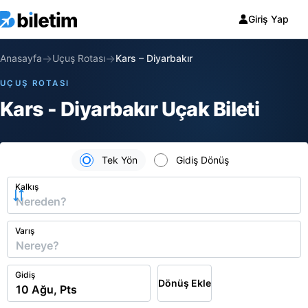
Giriş Yap
→
→
Anasayfa
Uçuş Rotası
Kars
–
Diyarbakır
UÇUŞ ROTASI
Kars - Diyarbakır Uçak Bileti
Tek Yön
Gidiş Dönüş
Kalkış
Varış
Gidiş
Dönüş Ekle