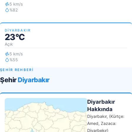
5 km/s
%82
DIYARBAKIR
23°C
Açık
5 km/s
%55
ŞEHİR REHBERİ
Şehir
Diyarbakır
Diyarbakır
Hakkında
Diyarbakır, (Kürtçe:
Amed, Zazaca:
Diyarbekır)