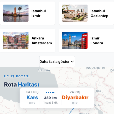
İstanbul
İstanbul
İzmir
Gaziantep
Ankara
İzmir
Amsterdam
Londra
Daha fazla göster
UÇUŞ ROTASI
Rota
Haritası
KALKIŞ
VARIŞ
Kars
Diyarbakır
389
km
1 saat 5 dk
KSY
DIY