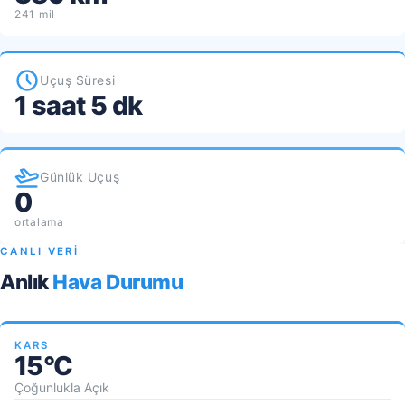
241 mil
Uçuş Süresi
1 saat 5 dk
Günlük Uçuş
0
ortalama
CANLI VERİ
Anlık
Hava Durumu
KARS
15°C
Çoğunlukla Açık