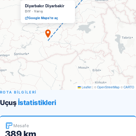
Diyarbakır Diyarbakir
DIY
·
Varış
Google Maps'te aç
Leaflet
|
©
OpenStreetMap
©
CARTO
ROTA BİLGİLERİ
Uçuş
İstatistikleri
Mesafe
389 km