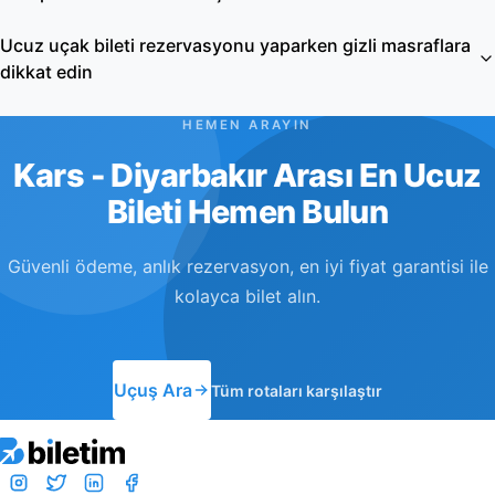
Ucuz uçak bileti rezervasyonu yaparken gizli masraflara
dikkat edin
HEMEN ARAYIN
Kars - Diyarbakır Arası En Ucuz
Bileti Hemen Bulun
Güvenli ödeme, anlık rezervasyon, en iyi fiyat garantisi ile
kolayca bilet alın.
Uçuş Ara
Tüm rotaları karşılaştır