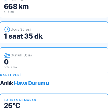
668 km
415 mil
Uçuş Süresi
1 saat 35 dk
Günlük Uçuş
0
ortalama
CANLI VERİ
Anlık
Hava Durumu
KAHRAMANMARAŞ
25°C