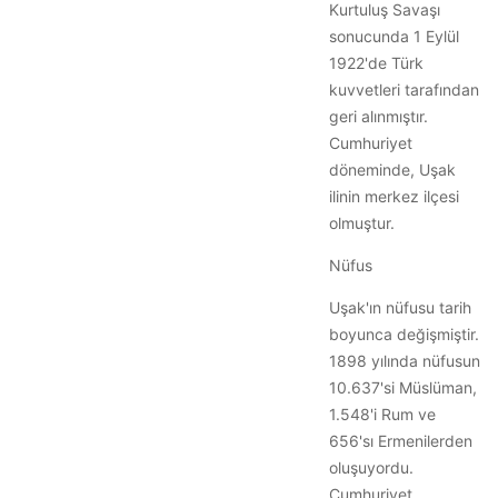
Kurtuluş Savaşı
sonucunda 1 Eylül
1922'de Türk
kuvvetleri tarafından
geri alınmıştır.
Cumhuriyet
döneminde, Uşak
ilinin merkez ilçesi
olmuştur.
Nüfus
Uşak'ın nüfusu tarih
boyunca değişmiştir.
1898 yılında nüfusun
10.637'si Müslüman,
1.548'i Rum ve
656'sı Ermenilerden
oluşuyordu.
Cumhuriyet