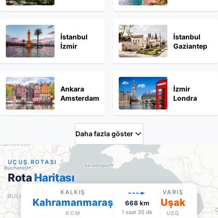
İstanbul
İstanbul
İzmir
Gaziantep
Ankara
İzmir
Amsterdam
Londra
Daha fazla göster
UÇUŞ ROTASI
Rota
Haritası
KALKIŞ
VARIŞ
Uşak
Kahramanmaraş
Uşak
668
km
USQ
·
Varış
1 saat 35 dk
KCM
USQ
Google Maps'te aç