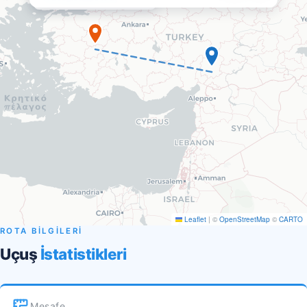
Leaflet
|
©
OpenStreetMap
©
CARTO
ROTA BİLGİLERİ
Uçuş
İstatistikleri
Mesafe