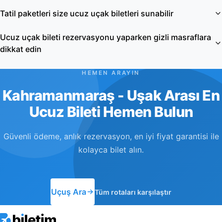
Tatil paketleri size ucuz uçak biletleri sunabilir
Ucuz uçak bileti rezervasyonu yaparken gizli masraflara
dikkat edin
HEMEN ARAYIN
Kahramanmaraş - Uşak Arası En
Ucuz Bileti Hemen Bulun
Güvenli ödeme, anlık rezervasyon, en iyi fiyat garantisi ile
kolayca bilet alın.
Uçuş Ara
Tüm rotaları karşılaştır