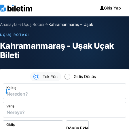
Giriş Yap
→
→
Anasayfa
Uçuş Rotası
Kahramanmaraş
–
Uşak
UÇUŞ ROTASI
Kahramanmaraş - Uşak Uçak
Bileti
Tek Yön
Gidiş Dönüş
Kalkış
Varış
Gidiş
Dönüş Ekle