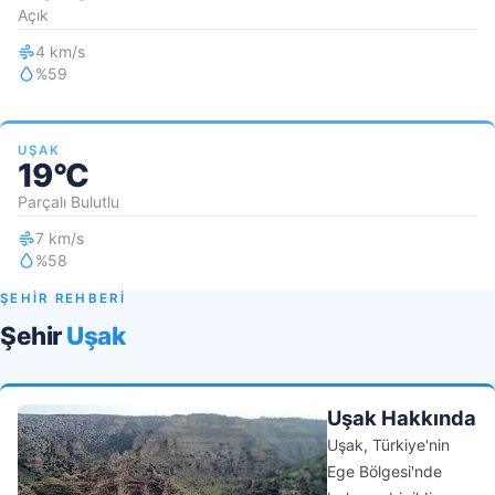
Açık
4 km/s
%59
UŞAK
19°C
Parçalı Bulutlu
7 km/s
%58
ŞEHİR REHBERİ
Şehir
Uşak
Uşak Hakkında
Uşak, Türkiye'nin
Ege Bölgesi'nde