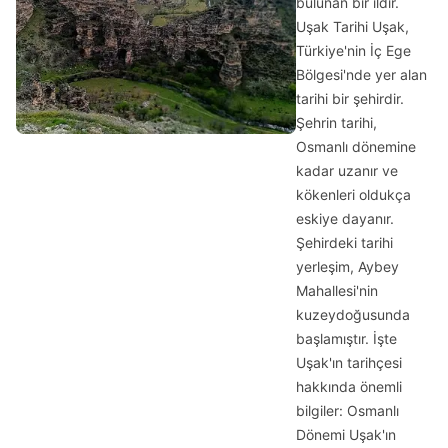
bulunan bir ildir.
Uşak Tarihi Uşak,
Türkiye'nin İç Ege
Bölgesi'nde yer alan
tarihi bir şehirdir.
Şehrin tarihi,
Osmanlı dönemine
kadar uzanır ve
kökenleri oldukça
eskiye dayanır.
Şehirdeki tarihi
yerleşim, Aybey
Mahallesi'nin
kuzeydoğusunda
başlamıştır. İşte
Uşak'ın tarihçesi
hakkında önemli
bilgiler: Osmanlı
Dönemi Uşak'ın