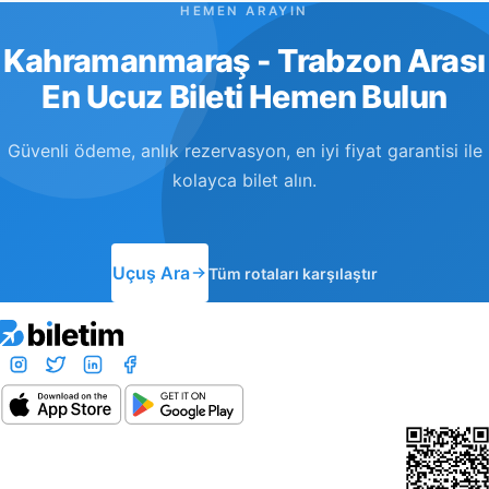
HEMEN ARAYIN
Kahramanmaraş - Trabzon Arası
En Ucuz Bileti Hemen Bulun
Güvenli ödeme, anlık rezervasyon, en iyi fiyat garantisi ile
kolayca bilet alın.
Uçuş Ara
Tüm rotaları karşılaştır