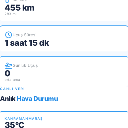
455 km
283 mil
Uçuş Süresi
1 saat 15 dk
Günlük Uçuş
0
ortalama
CANLI VERİ
Anlık
Hava Durumu
KAHRAMANMARAŞ
35°C