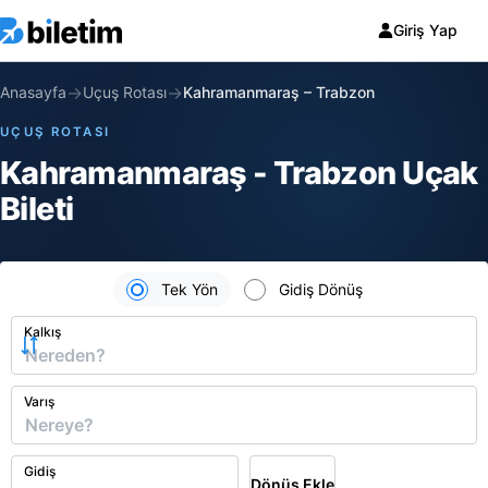
Giriş Yap
→
→
Anasayfa
Uçuş Rotası
Kahramanmaraş
–
Trabzon
UÇUŞ ROTASI
Kahramanmaraş - Trabzon Uçak
Bileti
Tek Yön
Gidiş Dönüş
Kalkış
Varış
Gidiş
Dönüş Ekle