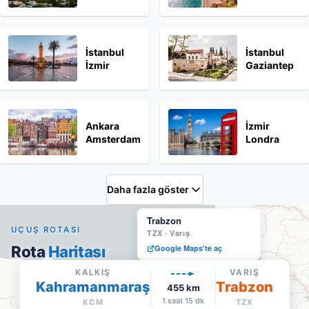
İstanbul
İstanbul
İzmir
Gaziantep
Ankara
İzmir
Amsterdam
Londra
Daha fazla göster
Trabzon
UÇUŞ ROTASI
TZX
·
Varış
Rota
Haritası
Google Maps'te aç
KALKIŞ
VARIŞ
Kahramanmaraş
Trabzon
455
km
1 saat 15 dk
KCM
TZX