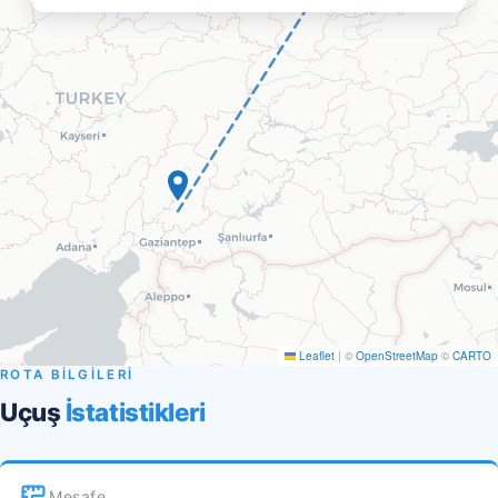
Leaflet
|
©
OpenStreetMap
©
CARTO
ROTA BİLGİLERİ
Uçuş
İstatistikleri
Mesafe