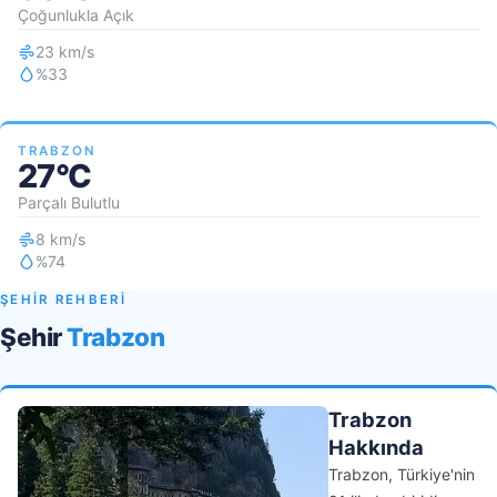
Çoğunlukla Açık
23 km/s
%33
TRABZON
27°C
Parçalı Bulutlu
8 km/s
%74
ŞEHİR REHBERİ
Şehir
Trabzon
Trabzon
Hakkında
Trabzon, Türkiye'nin