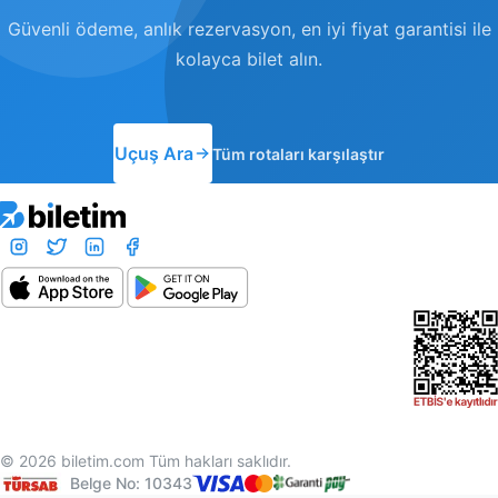
Güvenli ödeme, anlık rezervasyon, en iyi fiyat garantisi ile
kolayca bilet alın.
Uçuş Ara
Tüm rotaları karşılaştır
© 2026 biletim.com Tüm hakları saklıdır.
Belge No: 10343