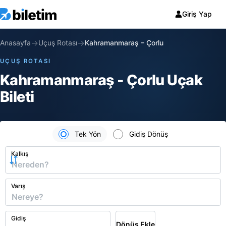
Giriş Yap
→
→
Anasayfa
Uçuş Rotası
Kahramanmaraş
–
Çorlu
UÇUŞ ROTASI
Kahramanmaraş - Çorlu Uçak
Bileti
Tek Yön
Gidiş Dönüş
Kalkış
Varış
Gidiş
Dönüş Ekle