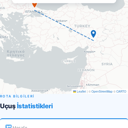
Leaflet
|
©
OpenStreetMap
©
CARTO
ROTA BİLGİLERİ
Uçuş
İstatistikleri
Mesafe