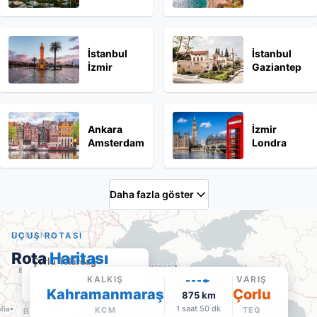
İstanbul
İstanbul
İzmir
Gaziantep
Ankara
İzmir
Amsterdam
Londra
Daha fazla göster
UÇUŞ ROTASI
Rota
Haritası
Çorlu Tekirdağ
TEQ
·
Varış
KALKIŞ
VARIŞ
Google Maps'te aç
Kahramanmaraş
Çorlu
875
km
1 saat 50 dk
KCM
TEQ