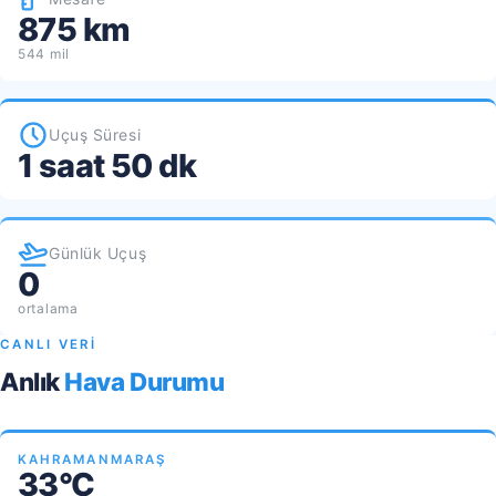
875 km
544 mil
Uçuş Süresi
1 saat 50 dk
Günlük Uçuş
0
ortalama
CANLI VERİ
Anlık
Hava Durumu
KAHRAMANMARAŞ
33°C