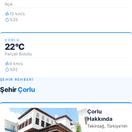
Açık
15 km/s
%35
ÇORLU
22°C
Parçalı Bulutlu
9 km/s
%92
ŞEHİR REHBERİ
Şehir
Çorlu
Çorlu
Hakkında
Tekirdağ, Türkiye'nin