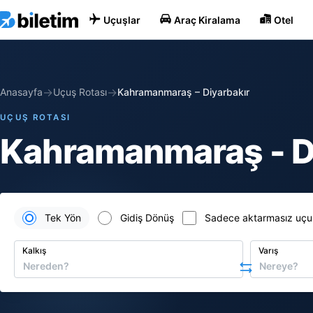
Uçuşlar
Araç Kiralama
Otel
→
→
Anasayfa
Uçuş Rotası
Kahramanmaraş
–
Diyarbakır
UÇUŞ ROTASI
Kahramanmaraş - Di
Tek Yön
Gidiş Dönüş
Sadece aktarmasız uçu
Kalkış
Varış