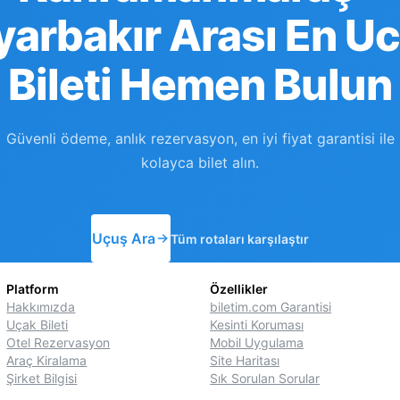
yarbakır Arası En U
Bileti Hemen Bulun
Güvenli ödeme, anlık rezervasyon, en iyi fiyat garantisi ile
kolayca bilet alın.
Uçuş Ara
Tüm rotaları karşılaştır
Platform
Özellikler
Hakkımızda
biletim.com Garantisi
Uçak Bileti
Kesinti Koruması
Otel Rezervasyon
Mobil Uygulama
Araç Kiralama
Site Haritası
Şirket Bilgisi
Sık Sorulan Sorular