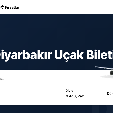
Fırsatlar
yarbakır Uçak Bilet
şlar
b
Gidiş
Dön
9 Ağu, Paz