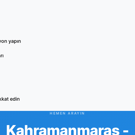
syon yapın
rı
kkat edin
HEMEN ARAYIN
Kahramanmaraş -