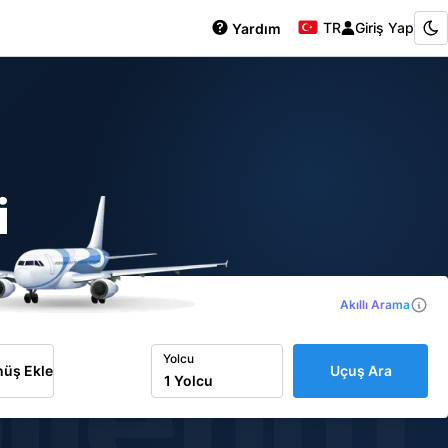
TR
Giriş Yap
Yardım
i
Akıllı Arama
iletim
Yolcu
üş Ekle
Uçuş Ara