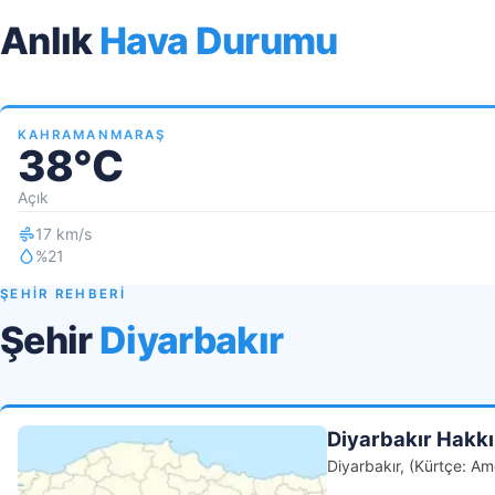
Anlık
Hava Durumu
KAHRAMANMARAŞ
38°C
Açık
17 km/s
%21
ŞEHİR REHBERİ
Şehir
Diyarbakır
Diyarbakır Hakk
Diyarbakır, (Kürtçe: Ame