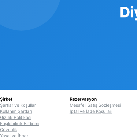
Di
Şirket
Rezervasyon
Şartlar ve Koşullar
Mesafeli Satış Sözleşmesi
Kullanım Şartları
İptal ve İade Koşulları
Gizlilik Politikası
Erişilebilirlik Bildirimi
Güvenlik
Yasal ve İhbar