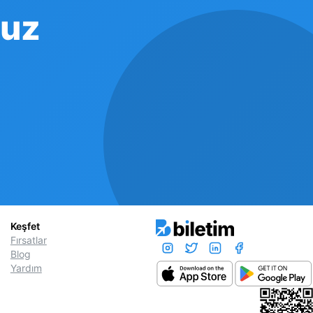
cuz
Keşfet
Fırsatlar
Blog
Yardım