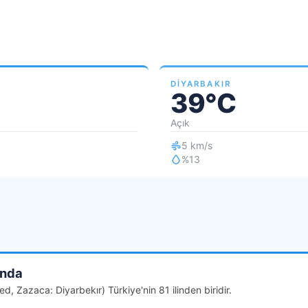
DIYARBAKIR
39°C
Açık
5 km/s
%13
ında
d, Zazaca: Diyarbekır) Türkiye'nin 81 ilinden biridir.