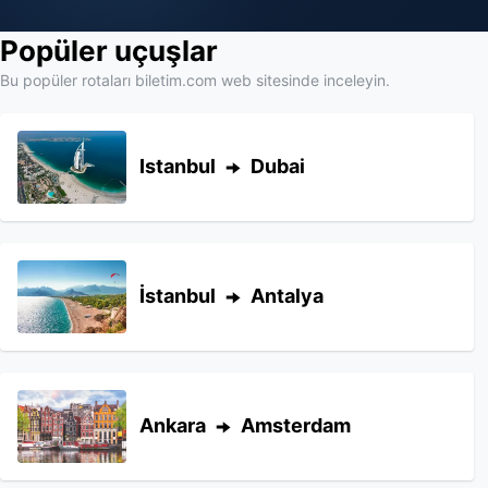
Popüler uçuşlar
Bu popüler rotaları biletim.com web sitesinde inceleyin.
Istanbul
Dubai
İstanbul
Antalya
Ankara
Amsterdam