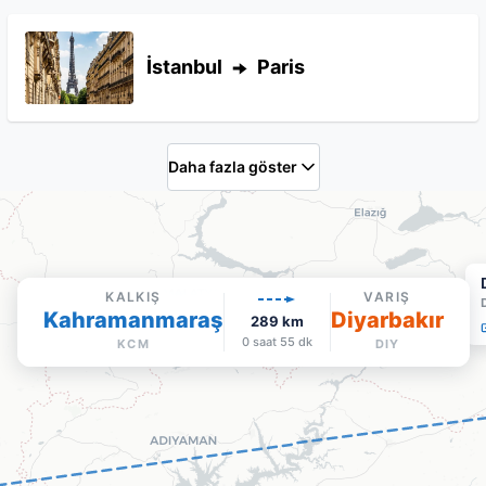
İstanbul
Paris
Daha fazla göster
KALKIŞ
VARIŞ
Kahramanmaraş
Diyarbakır
289
km
0 saat 55 dk
KCM
DIY