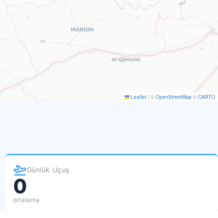
Leaflet
|
©
OpenStreetMap
©
CARTO
Günlük Uçuş
0
ortalama