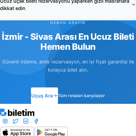
Ucuz uçak bileti rezervasyonu yaparken gizli masraflara
dikkat edin
HEMEN ARAYIN
İzmir - Sivas Arası En Ucuz Bileti
Hemen Bulun
Güvenli ödeme, anlık rezervasyon, en iyi fiyat garantisi ile
kolayca bilet alın.
Uçuş Ara
Tüm rotaları karşılaştır