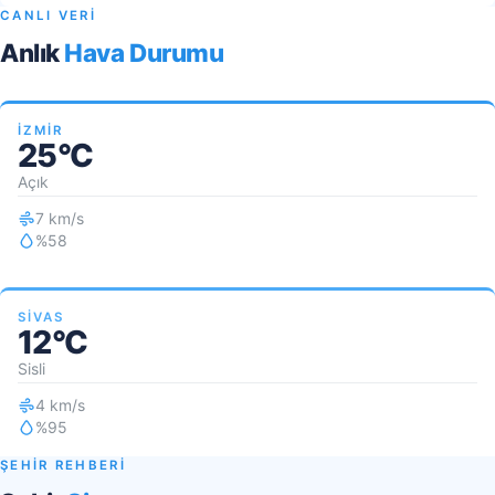
CANLI VERİ
Anlık
Hava Durumu
İZMIR
25°C
Açık
7 km/s
%58
SIVAS
12°C
Sisli
4 km/s
%95
ŞEHİR REHBERİ