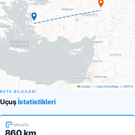
Leaflet
|
©
OpenStreetMap
©
CARTO
ROTA BİLGİLERİ
Uçuş
İstatistikleri
Mesafe
860 km