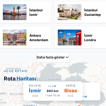
İstanbul
İstanbul
İzmir
Gaziantep
Ankara
İzmir
Amsterdam
Londra
Daha fazla göster
UÇUŞ ROTASI
Rota
Haritası
KALKIŞ
VARIŞ
Sivas
İzmir
Sivas
860
km
VAS
·
Varış
1 saat 50 dk
ADB
VAS
Google Maps'te aç