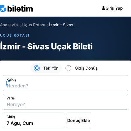
Giriş Yap
→
→
Anasayfa
Uçuş Rotası
İzmir
–
Sivas
UÇUŞ ROTASI
İzmir - Sivas Uçak Bileti
Tek Yön
Gidiş Dönüş
Kalkış
Varış
Gidiş
Dönüş Ekle