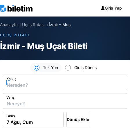
Giriş Yap
→
→
Anasayfa
Uçuş Rotası
İzmir
–
Muş
UÇUŞ ROTASI
İzmir - Muş Uçak Bileti
Tek Yön
Gidiş Dönüş
Kalkış
Varış
Gidiş
Dönüş Ekle