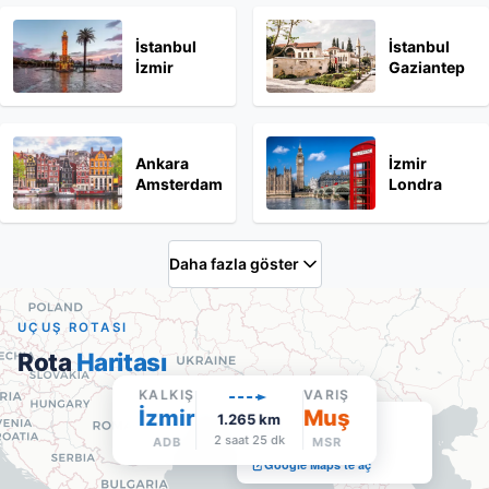
İstanbul
İstanbul
İzmir
Gaziantep
Ankara
İzmir
Amsterdam
Londra
Daha fazla göster
UÇUŞ ROTASI
Rota
Haritası
KALKIŞ
VARIŞ
İzmir
Muş
1.265
Muş
km
2 saat 25 dk
MSR
·
Varış
ADB
MSR
Google Maps'te aç