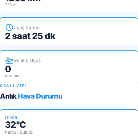
786 mil
Uçuş Süresi
2 saat 25 dk
Günlük Uçuş
0
ortalama
CANLI VERİ
Anlık
Hava Durumu
İZMIR
32°C
Parçalı Bulutlu