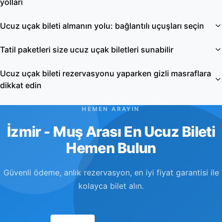
yolları
Ucuz uçak bileti almanın yolu: bağlantılı uçuşları seçin
Tatil paketleri size ucuz uçak biletleri sunabilir
Ucuz uçak bileti rezervasyonu yaparken gizli masraflara
dikkat edin
HEMEN ARAYIN
İzmir - Muş Arası En Ucuz Bileti
Hemen Bulun
Güvenli ödeme, anlık rezervasyon, en iyi fiyat garantisi ile
kolayca bilet alın.