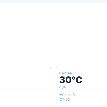
GAZIANTEP
30°C
Açık
14 km/s
%32