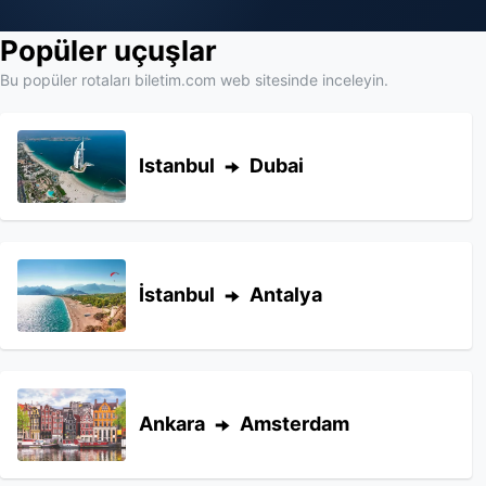
Popüler uçuşlar
Bu popüler rotaları biletim.com web sitesinde inceleyin.
Istanbul
Dubai
İstanbul
Antalya
Ankara
Amsterdam