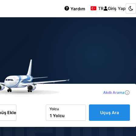
TR
Giriş Yap
Yardım
Akıllı Arama
iletim
Yolcu
üş Ekle
Uçuş Ara