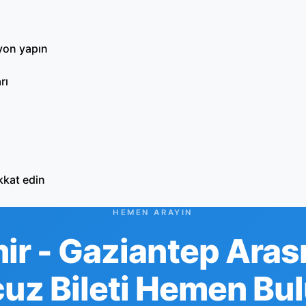
syon yapın
rı
kkat edin
HEMEN ARAYIN
ir - Gaziantep Aras
uz Bileti Hemen Bu