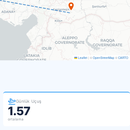
Leaflet
|
©
OpenStreetMap
©
CARTO
Günlük Uçuş
1.57
ortalama