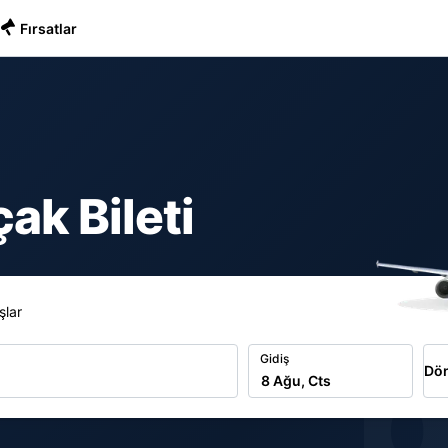
Fırsatlar
ak Bileti
şlar
b
Gidiş
Dön
8 Ağu, Cts