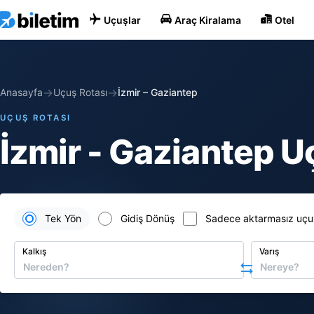
Uçuşlar
Araç Kiralama
Otel
→
→
Anasayfa
Uçuş Rotası
İzmir
–
Gaziantep
UÇUŞ ROTASI
İzmir - Gaziantep Uç
Tek Yön
Gidiş Dönüş
Sadece aktarmasız uçu
Kalkış
Varış