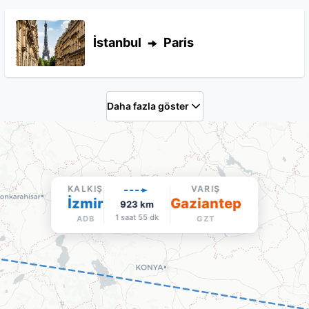
İstanbul
Paris
Daha fazla göster
KALKIŞ
VARIŞ
İzmir
Gaziantep
923
km
1 saat 55 dk
ADB
GZT