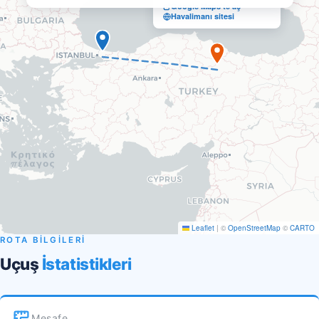
Google Maps'te aç
Havalimanı sitesi
Leaflet
|
©
OpenStreetMap
©
CARTO
ROTA BİLGİLERİ
Uçuş
İstatistikleri
Mesafe