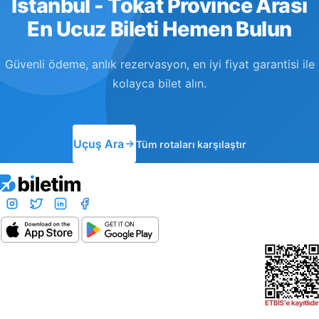
Istanbul - Tokat Province Arası
En Ucuz Bileti Hemen Bulun
Güvenli ödeme, anlık rezervasyon, en iyi fiyat garantisi ile
kolayca bilet alın.
Uçuş Ara
Tüm rotaları karşılaştır