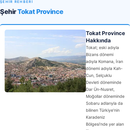
ŞEHİR REHBERİ
Şehir
Tokat Province
Tokat Province
Hakkında
Tokat; eski adıyla
Bizans dönemi
adıyla Komana, İran
dönemi adıyla Kah-
Cun, Selçuklu
Devleti döneminde
Dar Ün-Nusret,
Moğollar döneminde
Sobaru adlarıyla da
bilinen Türkiye'nin
Karadeniz
Bölgesi'nde yer alan