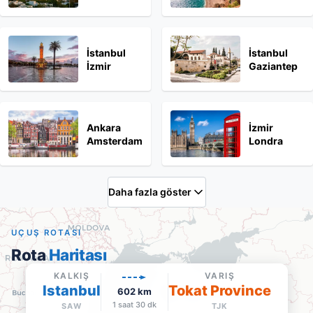
İstanbul
İstanbul
İzmir
Gaziantep
Ankara
İzmir
Amsterdam
Londra
Daha fazla göster
UÇUŞ ROTASI
Rota
Haritası
KALKIŞ
VARIŞ
Istanbul
Tokat Province
Tokat Province Tokat
602
km
TJK
·
Varış
1 saat 30 dk
SAW
TJK