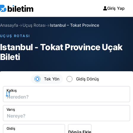
Giriş Yap
→
→
Anasayfa
Uçuş Rotası
Istanbul
–
Tokat Province
UÇUŞ ROTASI
Istanbul - Tokat Province Uçak
Bileti
Tek Yön
Gidiş Dönüş
Kalkış
Varış
Gidiş
Dönüş Ekle