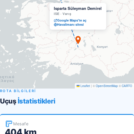
Isparta Süleyman Demirel
ISE
·
Varış
Google Maps'te aç
Havalimanı sitesi
Leaflet
|
©
OpenStreetMap
©
CARTO
ROTA BİLGİLERİ
Uçuş
İstatistikleri
Mesafe
404 km