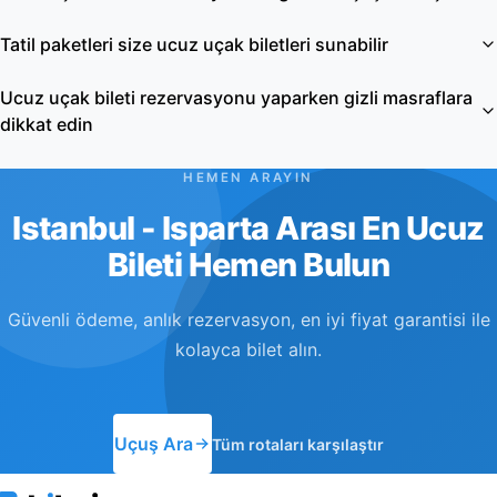
Tatil paketleri size ucuz uçak biletleri sunabilir
Ucuz uçak bileti rezervasyonu yaparken gizli masraflara
dikkat edin
HEMEN ARAYIN
Istanbul - Isparta Arası En Ucuz
Bileti Hemen Bulun
Güvenli ödeme, anlık rezervasyon, en iyi fiyat garantisi ile
kolayca bilet alın.
Uçuş Ara
Tüm rotaları karşılaştır