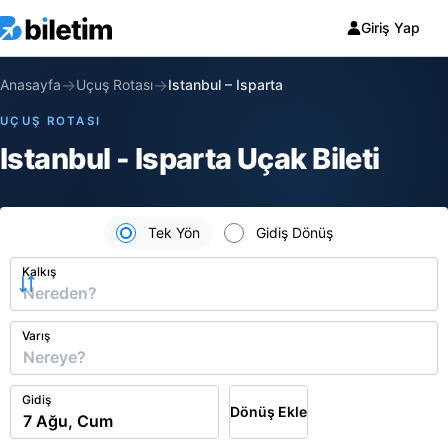
Giriş Yap
→
→
Anasayfa
Uçuş Rotası
Istanbul
–
Isparta
UÇUŞ ROTASI
Istanbul - Isparta Uçak Bileti
Tek Yön
Gidiş Dönüş
Kalkış
Varış
Gidiş
Dönüş Ekle