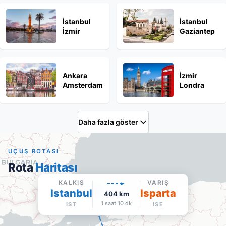
İstanbul
İstanbul
İzmir
Gaziantep
Ankara
İzmir
Amsterdam
Londra
Daha fazla göster
UÇUŞ ROTASI
Rota
Haritası
KALKIŞ
VARIŞ
Istanbul
Isparta
404
km
1 saat 10 dk
IST
ISE