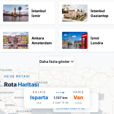
İstanbul
İstanbul
İzmir
Gaziantep
Ankara
İzmir
Amsterdam
Londra
Daha fazla göster
UÇUŞ ROTASI
Rota
Haritası
KALKIŞ
VARIŞ
Isparta
Van
Van Ferit Melen
1.137
km
VAN
·
Varış
2 saat 15 dk
ISE
VAN
Google Maps'te aç