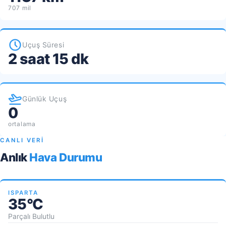
707 mil
Uçuş Süresi
2 saat 15 dk
Günlük Uçuş
0
ortalama
CANLI VERİ
Anlık
Hava Durumu
ISPARTA
35°C
Parçalı Bulutlu