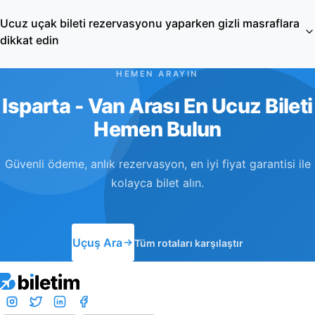
Ucuz uçak bileti rezervasyonu yaparken gizli masraflara
dikkat edin
HEMEN ARAYIN
Isparta - Van Arası En Ucuz Bileti
Hemen Bulun
Güvenli ödeme, anlık rezervasyon, en iyi fiyat garantisi ile
kolayca bilet alın.
Uçuş Ara
Tüm rotaları karşılaştır