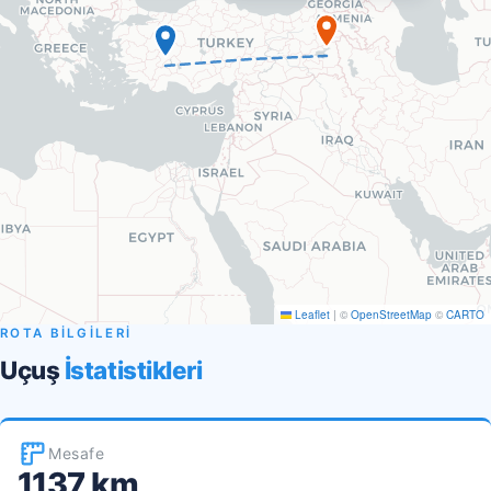
Leaflet
|
©
OpenStreetMap
©
CARTO
ROTA BİLGİLERİ
Uçuş
İstatistikleri
Mesafe
1137 km