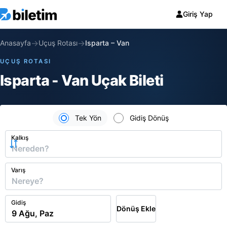
Giriş Yap
→
→
Anasayfa
Uçuş Rotası
Isparta
–
Van
UÇUŞ ROTASI
Isparta - Van Uçak Bileti
Tek Yön
Gidiş Dönüş
Kalkış
Varış
Gidiş
Dönüş Ekle