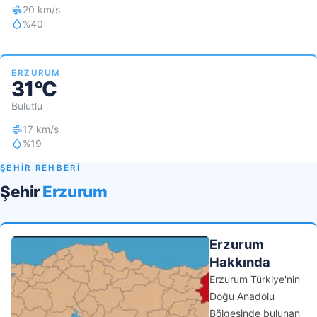
20 km/s
%40
ERZURUM
31°C
Bulutlu
17 km/s
%19
ŞEHİR REHBERİ
Şehir
Erzurum
Erzurum
Hakkında
Erzurum Türkiye'nin
Doğu Anadolu
Bölgesinde bulunan