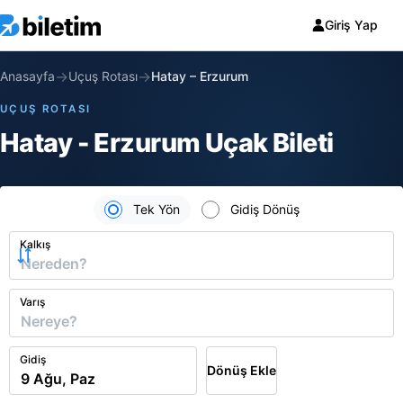
Giriş Yap
→
→
Anasayfa
Uçuş Rotası
Hatay
–
Erzurum
UÇUŞ ROTASI
Hatay - Erzurum Uçak Bileti
Tek Yön
Gidiş Dönüş
Kalkış
Varış
Gidiş
Dönüş Ekle