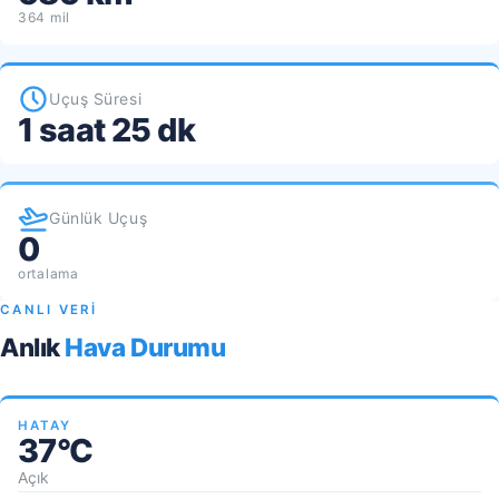
364 mil
Uçuş Süresi
1 saat 25 dk
Günlük Uçuş
0
ortalama
CANLI VERİ
Anlık
Hava Durumu
HATAY
37°C
Açık