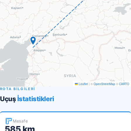
Leaflet
|
©
OpenStreetMap
©
CARTO
ROTA BİLGİLERİ
Uçuş
İstatistikleri
Mesafe
585 km