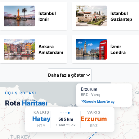
İstanbul
İstanbul
İzmir
Gaziantep
Ankara
İzmir
Amsterdam
Londra
Daha fazla göster
Erzurum
UÇUŞ ROTASI
ERZ
·
Varış
Rota
Haritası
Google Maps'te aç
KALKIŞ
VARIŞ
Hatay
Erzurum
585
km
1 saat 25 dk
HTY
ERZ