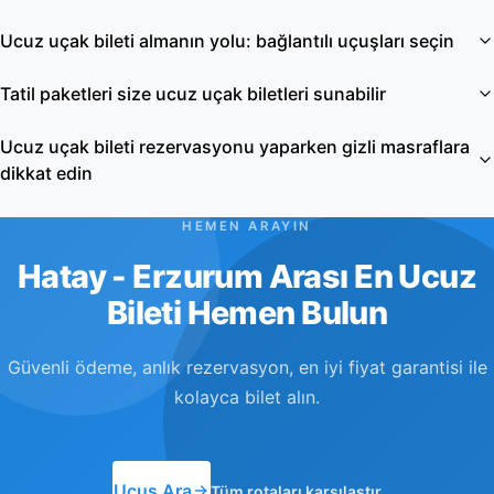
Ucuz uçak bileti almanın yolu: bağlantılı uçuşları seçin
Tatil paketleri size ucuz uçak biletleri sunabilir
Ucuz uçak bileti rezervasyonu yaparken gizli masraflara
dikkat edin
HEMEN ARAYIN
Hatay - Erzurum Arası En Ucuz
Bileti Hemen Bulun
Güvenli ödeme, anlık rezervasyon, en iyi fiyat garantisi ile
kolayca bilet alın.
Uçuş Ara
Tüm rotaları karşılaştır