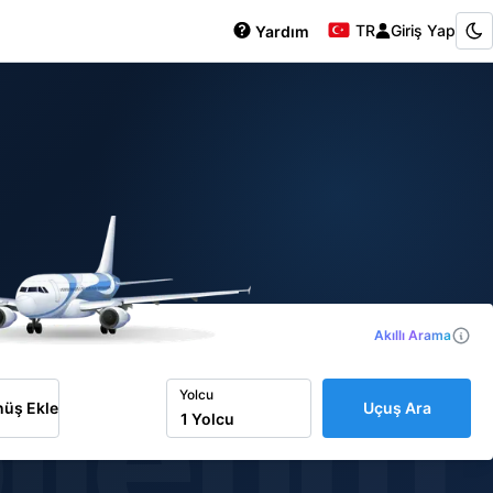
TR
Giriş Yap
Yardım
Akıllı Arama
iletim
Yolcu
üş Ekle
Uçuş Ara