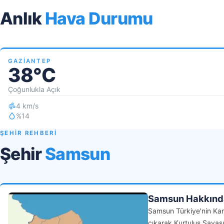
Anlık
Hava Durumu
GAZIANTEP
38°C
Çoğunlukla Açık
4 km/s
%14
ŞEHİR REHBERİ
Şehir
Samsun
Samsun Hakkınd
Samsun Türkiye'nin Kar
çıkarak Kurtuluş Şavaşı'