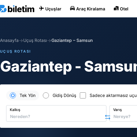
Uçuşlar
Araç Kiralama
Otel
→
→
Anasayfa
Uçuş Rotası
Gaziantep
–
Samsun
UÇUŞ ROTASI
Gaziantep - Samsun
Tek Yön
Gidiş Dönüş
Sadece aktarmasız uçu
Kalkış
Varış