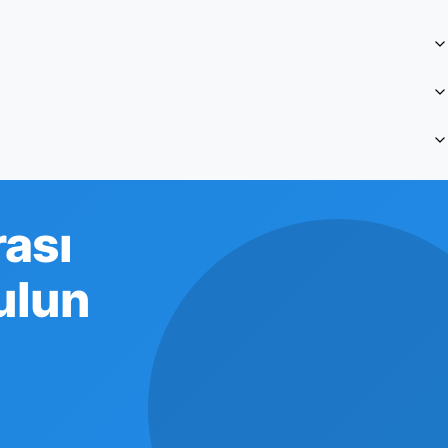
ası
ulun