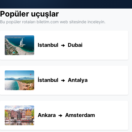
Popüler uçuşlar
Bu popüler rotaları biletim.com web sitesinde inceleyin.
Istanbul
Dubai
İstanbul
Antalya
Ankara
Amsterdam