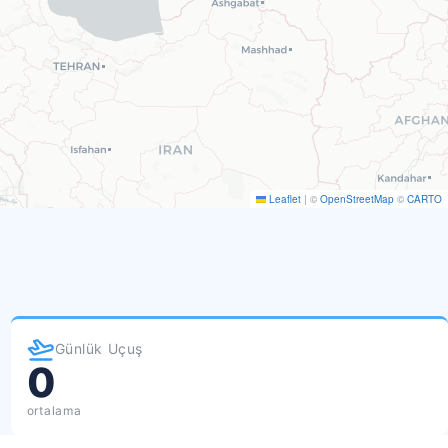
Leaflet
|
©
OpenStreetMap
©
CARTO
Günlük Uçuş
0
ortalama