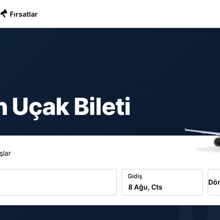
Fırsatlar
 Uçak Bileti
şlar
b
Gidiş
Dön
8 Ağu, Cts