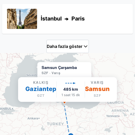
İstanbul
Paris
Daha fazla göster
Samsun Çarşamba
SZF
·
Varış
Google Maps'te aç
KALKIŞ
VARIŞ
Havalimanı sitesi
Gaziantep
Samsun
485
km
1 saat 15 dk
GZT
SZF