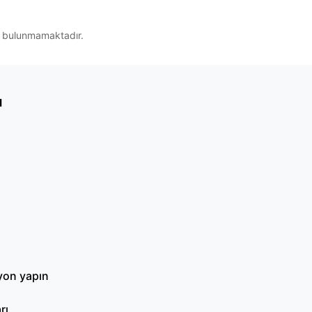
ek bulunmamaktadır.
ı
syon yapın
rı