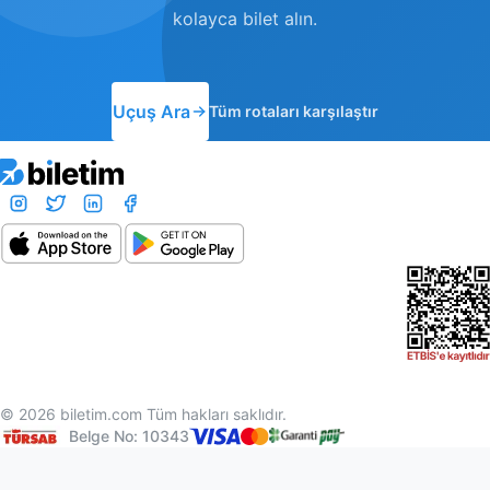
kolayca bilet alın.
Uçuş Ara
Tüm rotaları karşılaştır
© 2026 biletim.com Tüm hakları saklıdır.
Belge No: 10343