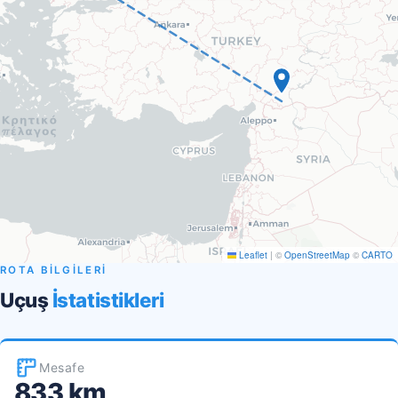
Leaflet
|
©
OpenStreetMap
©
CARTO
ROTA BİLGİLERİ
Uçuş
İstatistikleri
Mesafe
833 km