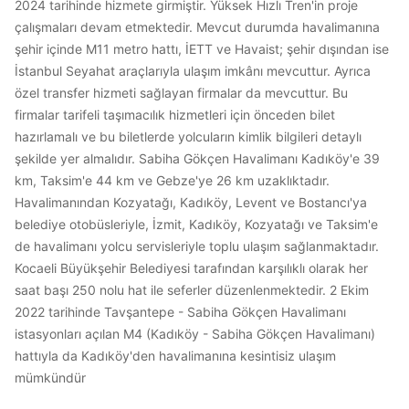
2024 tarihinde hizmete girmiştir. Yüksek Hızlı Tren'in proje
çalışmaları devam etmektedir. Mevcut durumda havalimanına
şehir içinde M11 metro hattı, İETT ve Havaist; şehir dışından ise
İstanbul Seyahat araçlarıyla ulaşım imkânı mevcuttur. Ayrıca
özel transfer hizmeti sağlayan firmalar da mevcuttur. Bu
firmalar tarifeli taşımacılık hizmetleri için önceden bilet
hazırlamalı ve bu biletlerde yolcuların kimlik bilgileri detaylı
şekilde yer almalıdır. Sabiha Gökçen Havalimanı Kadıköy'e 39
km, Taksim'e 44 km ve Gebze'ye 26 km uzaklıktadır.
Havalimanından Kozyatağı, Kadıköy, Levent ve Bostancı'ya
belediye otobüsleriyle, İzmit, Kadıköy, Kozyatağı ve Taksim'e
de havalimanı yolcu servisleriyle toplu ulaşım sağlanmaktadır.
Kocaeli Büyükşehir Belediyesi tarafından karşılıklı olarak her
saat başı 250 nolu hat ile seferler düzenlenmektedir. 2 Ekim
2022 tarihinde Tavşantepe - Sabiha Gökçen Havalimanı
istasyonları açılan M4 (Kadıköy - Sabiha Gökçen Havalimanı)
hattıyla da Kadıköy'den havalimanına kesintisiz ulaşım
mümkündür