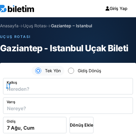
Giriş Yap
→
→
Anasayfa
Uçuş Rotası
Gaziantep
–
Istanbul
UÇUŞ ROTASI
Gaziantep - Istanbul Uçak Bileti
Tek Yön
Gidiş Dönüş
Kalkış
Varış
Gidiş
Dönüş Ekle