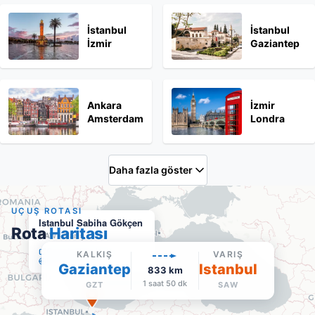
İstanbul
İstanbul
İzmir
Gaziantep
Ankara
İzmir
Amsterdam
Londra
Daha fazla göster
UÇUŞ ROTASI
Istanbul Sabiha Gökçen
Rota
Haritası
SAW
·
Varış
Google Maps'te aç
KALKIŞ
VARIŞ
Havalimanı sitesi
Gaziantep
Istanbul
833
km
1 saat 50 dk
GZT
SAW