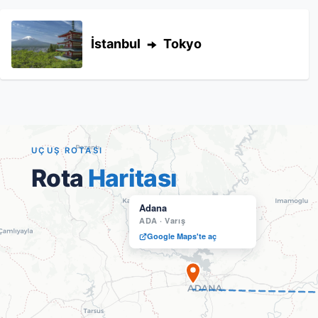
İstanbul
Tokyo
UÇUŞ ROTASI
Rota
Haritası
Adana
ADA
·
Varış
Google Maps'te aç