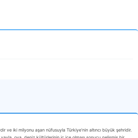
r ve iki milyonu aşan nüfusuyla Türkiye'nin altıncı büyük şehridir.
yayla, ova, deniz kültürlerinin iç içe olması sonucu gelişmiş bir