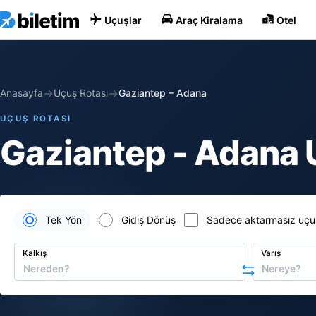
Uçuşlar
Araç Kiralama
Otel
→
→
Anasayfa
Uçuş Rotası
Gaziantep
–
Adana
UÇUŞ ROTASI
Gaziantep - Adana U
Tek Yön
Gidiş Dönüş
Sadece aktarmasız uçu
Kalkış
Varış