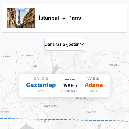
İstanbul
Paris
Daha fazla göster
KALKIŞ
VARIŞ
Gaziantep
Adana
196
km
0 saat 40 dk
GZT
ADA