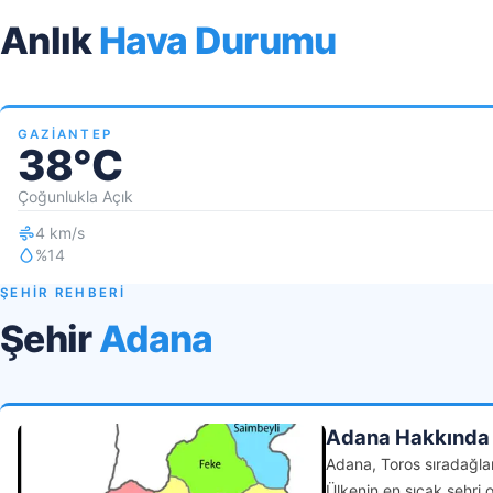
Anlık
Hava Durumu
GAZIANTEP
38°C
Çoğunlukla Açık
4 km/s
%14
ŞEHİR REHBERİ
Şehir
Adana
Adana Hakkında
Adana, Toros sıradağlar
Ülkenin en sıcak şehri o