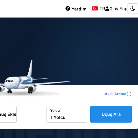
TR
Giriş Yap
Yardım
Akıllı Arama
iletim
Yolcu
üş Ekle
Uçuş Ara