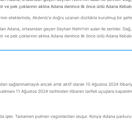
ir ve pek çoklarının aklına Adana denince ilk önce ünlü Adana Kebabı 
ının eteklerinde, Akdeniz'e doğru uzanan düzlükte kurulmuş bir şehirdi
lan Adana, ortasından geçen Seyhan Nehri'nin suları ile serinler. Dağ, 
ir ve pek çoklarının aklına Adana denince ilk önce ünlü Adana Kebabı 
ndan sağlanmaktaydı ancak artık aktif olarak 10 Ağustos 2024 itiba
imanı 11 Ağustos 2024 tarihinden itibaren tarifeli uçuşlara kapatılmı
nda işler. Tamamen pulman vagonlardan oluşur. Konya-Adana parkur