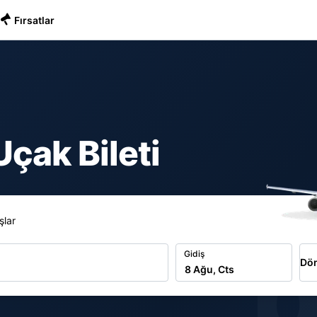
Fırsatlar
çak Bileti
şlar
b
Gidiş
Dön
8 Ağu, Cts