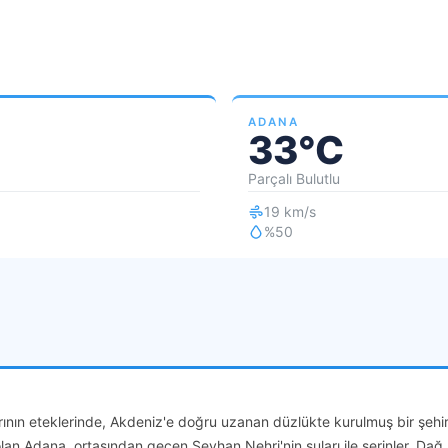
ADANA
33°C
Parçalı Bulutlu
19 km/s
%50
ının eteklerinde, Akdeniz'e doğru uzanan düzlükte kurulmuş bir şehirdi
lan Adana, ortasından geçen Seyhan Nehri'nin suları ile serinler. Dağ, 