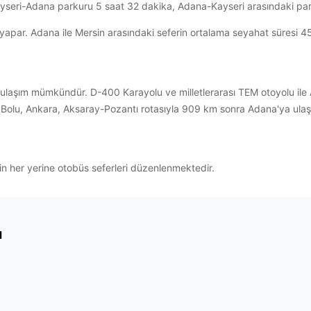
Kayseri-Adana parkuru 5 saat 32 dakika, Adana-Kayseri arasındaki par
ar. Adana ile Mersin arasındaki seferin ortalama seyahat süresi 45 dakik
aşım mümkündür. D-400 Karayolu ve milletlerarası TEM otoyolu ile A
olu, Ankara, Aksaray-Pozantı rotasıyla 909 km sonra Adana'ya ulaşıl
in her yerine otobüs seferleri düzenlenmektedir.
ı