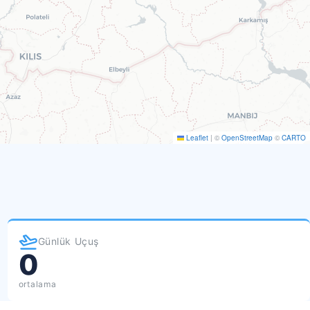
Leaflet
|
©
OpenStreetMap
©
CARTO
Günlük Uçuş
0
ortalama