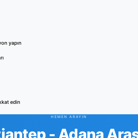
syon yapın
rı
kkat edin
HEMEN ARAYIN
iantep - Adana Aras