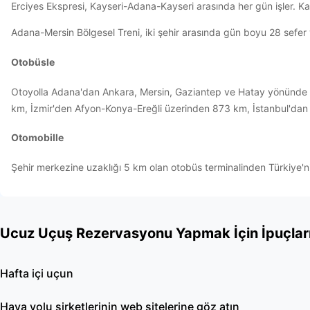
Erciyes Ekspresi, Kayseri-Adana-Kayseri arasında her gün işler. 
Adana-Mersin Bölgesel Treni, iki şehir arasında gün boyu 28 sefer yap
Otobüsle
Otoyolla Adana'dan Ankara, Mersin, Gaziantep ve Hatay yönünde ul
km, İzmir'den Afyon-Konya-Ereğli üzerinden 873 km, İstanbul'dan B
Otomobille
Şehir merkezine uzaklığı 5 km olan otobüs terminalinden Türkiye'n
Ucuz Uçuş Rezervasyonu Yapmak İçin İpuçlar
Hafta içi uçun
Hava yolu şirketlerinin web sitelerine göz atın