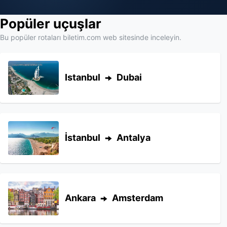
Popüler uçuşlar
Bu popüler rotaları biletim.com web sitesinde inceleyin.
Istanbul
Dubai
İstanbul
Antalya
Ankara
Amsterdam