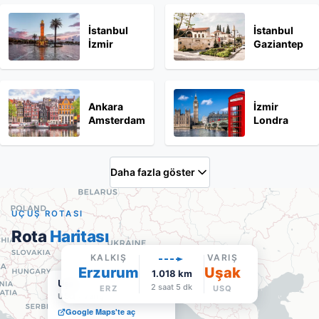
İstanbul
İstanbul
İzmir
Gaziantep
Ankara
İzmir
Amsterdam
Londra
Daha fazla göster
UÇUŞ ROTASI
Rota
Haritası
KALKIŞ
VARIŞ
Erzurum
Uşak
1.018
km
Uşak
2 saat 5 dk
ERZ
USQ
USQ
·
Varış
Google Maps'te aç