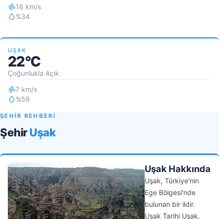
16 km/s
%34
UŞAK
22°C
Çoğunlukla Açık
7 km/s
%59
ŞEHİR REHBERİ
Şehir
Uşak
Uşak Hakkında
Uşak, Türkiye'nin
Ege Bölgesi'nde
bulunan bir ildir.
Uşak Tarihi Uşak,