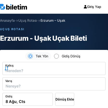
Giriş Yap
→
→
Anasayfa
Uçuş Rotası
Erzurum
–
Uşak
UÇUŞ ROTASI
Erzurum - Uşak Uçak Bileti
Tek Yön
Gidiş Dönüş
Kalkış
Varış
Gidiş
Dönüş Ekle