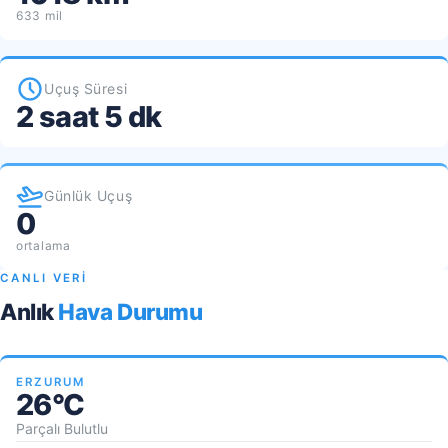
633 mil
Uçuş Süresi
2 saat 5 dk
Günlük Uçuş
0
ortalama
CANLI VERİ
Anlık
Hava Durumu
ERZURUM
26°C
Parçalı Bulutlu