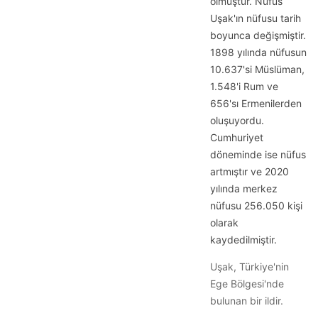
olmuştur. Nüfus
Uşak'ın nüfusu tarih
boyunca değişmiştir.
1898 yılında nüfusun
10.637'si Müslüman,
1.548'i Rum ve
656'sı Ermenilerden
oluşuyordu.
Cumhuriyet
döneminde ise nüfus
artmıştır ve 2020
yılında merkez
nüfusu 256.050 kişi
olarak
kaydedilmiştir.
Uşak, Türkiye'nin
Ege Bölgesi'nde
bulunan bir ildir.