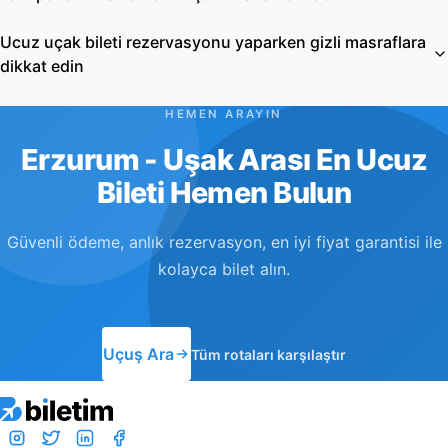
Ucuz uçak bileti rezervasyonu yaparken gizli masraflara
dikkat edin
HEMEN ARAYIN
Erzurum - Uşak Arası En Ucuz
Bileti Hemen Bulun
Güvenli ödeme, anlık rezervasyon, en iyi fiyat garantisi ile
kolayca bilet alın.
Uçuş Ara
Tüm rotaları karşılaştır