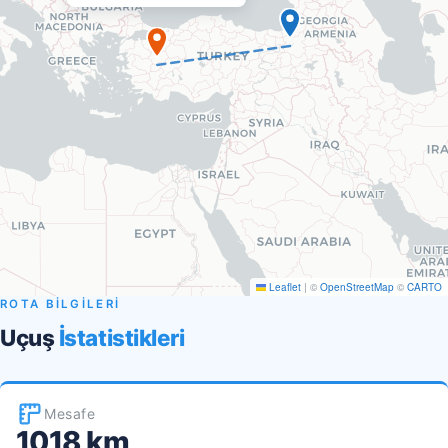
Leaflet
|
©
OpenStreetMap
©
CARTO
ROTA BİLGİLERİ
Uçuş
İstatistikleri
Mesafe
1018 km