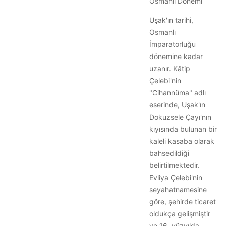
Osmanlı Dönemi
Uşak'ın tarihi,
Osmanlı
İmparatorluğu
dönemine kadar
uzanır. Kâtip
Çelebi'nin
"Cihannüma" adlı
eserinde, Uşak'ın
Dokuzsele Çayı'nın
kıyısında bulunan bir
kaleli kasaba olarak
bahsedildiği
belirtilmektedir.
Evliya Çelebi'nin
seyahatnamesine
göre, şehirde ticaret
oldukça gelişmiştir
ve 16. yüzyılda