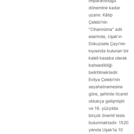
İmparatorluğu
dönemine kadar
uzanır. Kâtip
Çelebi'nin
"Cihannüma" adlı
eserinde, Uşak'ın
Dokuzsele Çayı'nın
kıyısında bulunan bir
kaleli kasaba olarak
bahsedildiği
belirtilmektedir.
Evliya Çelebi'nin
seyahatnamesine
göre, şehirde ticaret
oldukça gelişmiştir
ve 16. yüzyılda
birçok önemli tesis
bulunmaktadır. 1520
yılında Uşak'ta 10