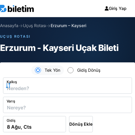
Giriş Yap
→
→
Anasayfa
Uçuş Rotası
Erzurum
–
Kayseri
UÇUŞ ROTASI
Erzurum - Kayseri Uçak Bileti
Tek Yön
Gidiş Dönüş
Kalkış
Varış
Gidiş
Dönüş Ekle