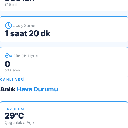
315 mil
Uçuş Süresi
1 saat 20 dk
Günlük Uçuş
0
ortalama
CANLI VERİ
Anlık
Hava Durumu
ERZURUM
29°C
Çoğunlukla Açık