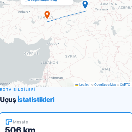
Leaflet
|
©
OpenStreetMap
©
CARTO
ROTA BİLGİLERİ
Uçuş
İstatistikleri
Mesafe
506 km