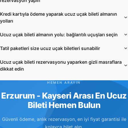
rezervasyon yapın
Kredi kartıyla ödeme yaparak ucuz uçak bileti almanın
yolları
Ucuz uçak bileti almanın yolu: bağlantılı uçuşları seçin
Tatil paketleri size ucuz uçak biletleri sunabilir
Ucuz uçak bileti rezervasyonu yaparken gizli masraflara
dikkat edin
HEMEN ARAYIN
Erzurum - Kayseri Arası En Ucuz
Bileti Hemen Bulun
Güvenli ödeme, anlık rezervasyon, en iyi fiyat garantisi ile
kolayca bilet alın.