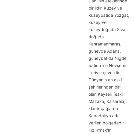
Dağı'nın eteklerinde
bir ildir. Kuzey ve
kuzeybatıda Yozgat,
kuzey ve
kuzeydoğuda Sivas,
doğuda
Kahramanmaraş,
güneyde Adana,
güneybatıda Niğde,
batıda ise Nevşehir
illeriyle çevrilidir.
Dünyanın en eski
şehirlerinden biri
olan Kayseri (eski
Mazaka, Kaisareia),
klasik çağlarda
Kapadokya adı
verilen bölgededir.
Kızılırmak'ın