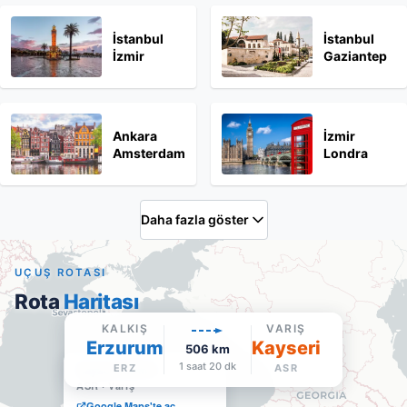
İstanbul
İstanbul
İzmir
Gaziantep
Ankara
İzmir
Amsterdam
Londra
Daha fazla göster
UÇUŞ ROTASI
Rota
Haritası
KALKIŞ
VARIŞ
Erzurum
Kayseri
506
km
1 saat 20 dk
Kayseri Erkilet
ERZ
ASR
ASR
·
Varış
Google Maps'te aç