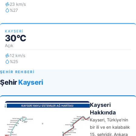
23 km/s
%27
KAYSERI
30°C
Açık
12 km/s
%25
ŞEHİR REHBERİ
Şehir
Kayseri
Kayseri
Hakkında
Kayseri, Türkiye'nin
bir ili ve en kalabalık
15. şehridir. Ankara