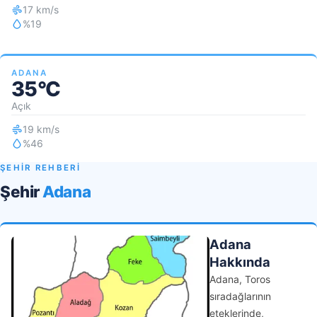
17 km/s
%19
ADANA
35°C
Açık
19 km/s
%46
ŞEHİR REHBERİ
Şehir
Adana
Adana
Hakkında
Adana, Toros
sıradağlarının
eteklerinde,