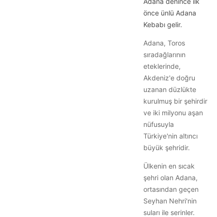
Adana denince ilk
önce ünlü Adana
Kebabı gelir.
Adana, Toros
sıradağlarının
eteklerinde,
Akdeniz'e doğru
uzanan düzlükte
kurulmuş bir şehirdir
ve iki milyonu aşan
nüfusuyla
Türkiye'nin altıncı
büyük şehridir.
Ülkenin en sıcak
şehri olan Adana,
ortasından geçen
Seyhan Nehri'nin
suları ile serinler.