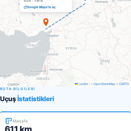
ADA
·
Varış
Google Maps'te aç
Leaflet
|
©
OpenStreetMap
©
CARTO
ROTA BİLGİLERİ
Uçuş
İstatistikleri
Mesafe
611 km