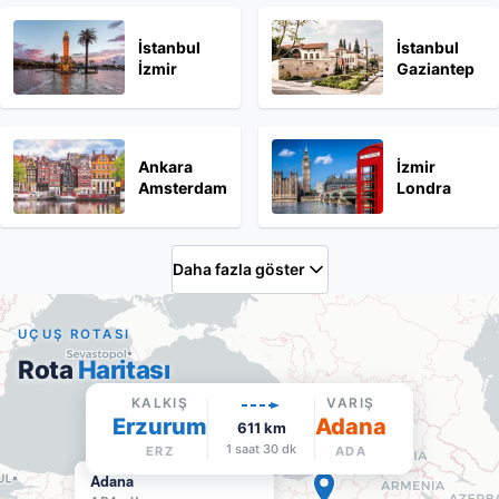
İstanbul
İstanbul
İzmir
Gaziantep
Ankara
İzmir
Amsterdam
Londra
Daha fazla göster
UÇUŞ ROTASI
Rota
Haritası
KALKIŞ
VARIŞ
Erzurum
Adana
611
km
1 saat 30 dk
ERZ
ADA
Adana