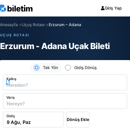
Giriş Yap
→
→
Anasayfa
Uçuş Rotası
Erzurum
–
Adana
UÇUŞ ROTASI
Erzurum - Adana Uçak Bileti
Tek Yön
Gidiş Dönüş
Kalkış
Varış
Gidiş
Dönüş Ekle