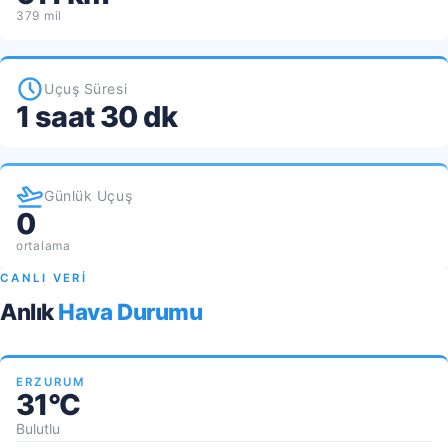
379 mil
Uçuş Süresi
1 saat 30 dk
Günlük Uçuş
0
ortalama
CANLI VERİ
Anlık
Hava Durumu
ERZURUM
31°C
Bulutlu