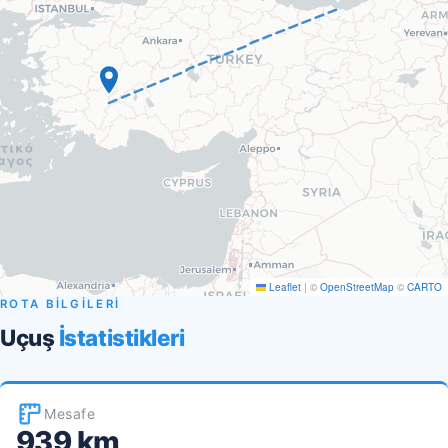
Leaflet
|
©
OpenStreetMap
©
CARTO
ROTA BİLGİLERİ
Uçuş
İstatistikleri
Mesafe
939 km