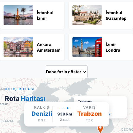
İstanbul
İstanbul
İzmir
Gaziantep
Ankara
İzmir
Amsterdam
Londra
Daha fazla göster
UÇUŞ ROTASI
Rota
Haritası
Trabzon
TZX
·
Varış
KALKIŞ
VARIŞ
Denizli
Trabzon
Google Maps'te aç
939
km
2 saat
DNZ
TZX