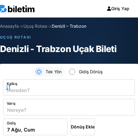
Giriş Yap
→
→
Anasayfa
Uçuş Rotası
Denizli
–
Trabzon
UÇUŞ ROTASI
Denizli - Trabzon Uçak Bileti
Tek Yön
Gidiş Dönüş
Kalkış
Varış
Gidiş
Dönüş Ekle