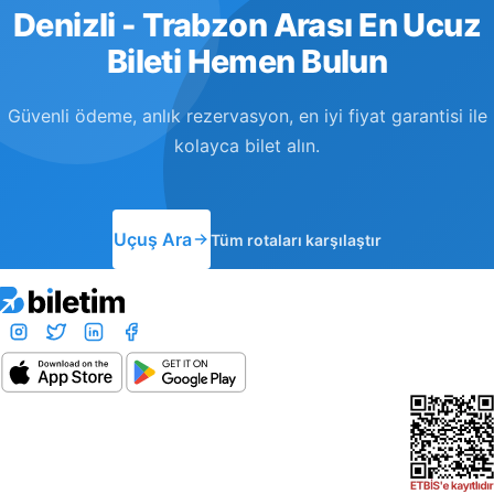
Denizli - Trabzon Arası En Ucuz
Bileti Hemen Bulun
Güvenli ödeme, anlık rezervasyon, en iyi fiyat garantisi ile
kolayca bilet alın.
Uçuş Ara
Tüm rotaları karşılaştır