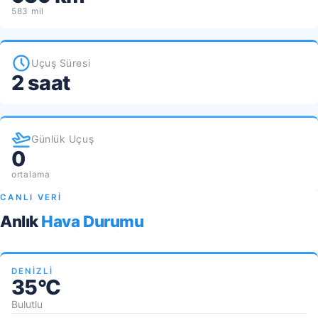
583 mil
Uçuş Süresi
2 saat
Günlük Uçuş
0
ortalama
CANLI VERİ
Anlık
Hava Durumu
DENIZLI
35°C
Bulutlu