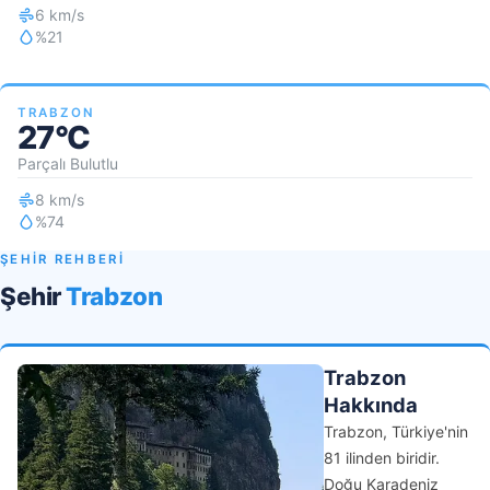
6 km/s
%21
TRABZON
27°C
Parçalı Bulutlu
8 km/s
%74
ŞEHİR REHBERİ
Şehir
Trabzon
Trabzon
Hakkında
Trabzon, Türkiye'nin
81 ilinden biridir.
Doğu Karadeniz