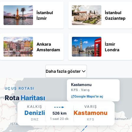
İstanbul
İstanbul
İzmir
Gaziantep
Ankara
İzmir
Amsterdam
Londra
Daha fazla göster
Kastamonu
UÇUŞ ROTASI
KFS
·
Varış
Rota
Haritası
Google Maps'te aç
KALKIŞ
VARIŞ
Denizli
Kastamonu
526
km
1 saat 20 dk
DNZ
KFS