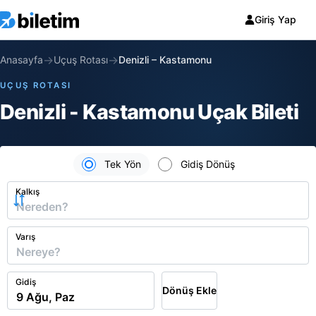
Giriş Yap
→
→
Anasayfa
Uçuş Rotası
Denizli
–
Kastamonu
UÇUŞ ROTASI
Denizli - Kastamonu Uçak Bileti
Tek Yön
Gidiş Dönüş
Kalkış
Varış
Gidiş
Dönüş Ekle