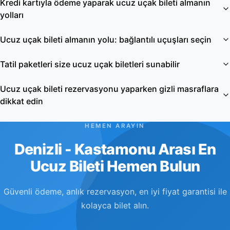
Kredi kartıyla ödeme yaparak ucuz uçak bileti almanın
yolları
Ucuz uçak bileti almanın yolu: bağlantılı uçuşları seçin
Tatil paketleri size ucuz uçak biletleri sunabilir
Ucuz uçak bileti rezervasyonu yaparken gizli masraflara
dikkat edin
HEMEN ARAYIN
Denizli - Kastamonu Arası En
Ucuz Bileti Hemen Bulun
Güvenli ödeme, anlık rezervasyon, en iyi fiyat garantisi ile
kolayca bilet alın.