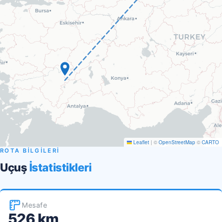
Leaflet
|
©
OpenStreetMap
©
CARTO
ROTA BİLGİLERİ
Uçuş
İstatistikleri
Mesafe
526 km