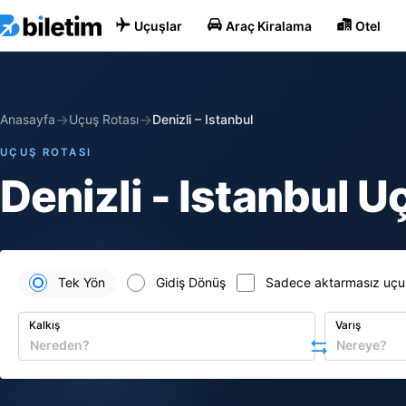
Uçuşlar
Araç Kiralama
Otel
→
→
Anasayfa
Uçuş Rotası
Denizli
–
Istanbul
UÇUŞ ROTASI
Denizli - Istanbul Uç
Tek Yön
Gidiş Dönüş
Sadece aktarmasız uçu
Kalkış
Varış