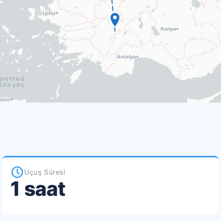
Uçuş Süresi
1 saat