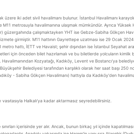
k üzere iki adet sivil havalimanı bulunur. İstanbul Havalimanı karay
ise M11 metrosuyla havalimanına ulaşmak mümkündür. Ayrıca Yüksek Hı
ktir) güzergahında çalışmaktayken YHT ise Gebze-Sabiha Gökçen Hav
zmete girmiştir. M11 hattının Gayrettepe uzatması ise 29 Ocak 2024 tar
tro hattı, İETT ve Havaist; şehir dışından ise İstanbul Seyahat araçl
etleri için önceden bilet hazırlamalı ve bu biletlerde yolcuların kimlik 
Havalimanından Kozyatağı, Kadıköy, Levent ve Bostancı'ya belediye 
 Büyükşehir Belediyesi tarafından karşılıklı olarak her saat başı 250 n
adıköy - Sabiha Gökçen Havalimanı) hattıyla da Kadıköy'den havalim
vasıtasıyla Halkalı'ya kadar aktarmasız seyredebilirsiniz.
ınırları içerisinde yer alır. Ancak, bunun birkaç yıl içinde kapatılma
cek otogarlardır. Anadolu yakasında ise Harem'in yanı sıra Ataşehir (Du