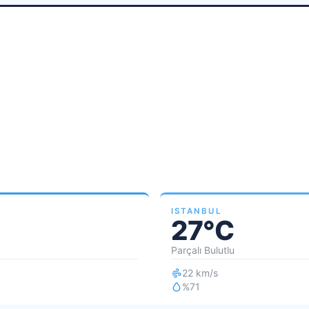
ISTANBUL
27°C
Parçalı Bulutlu
22 km/s
%71