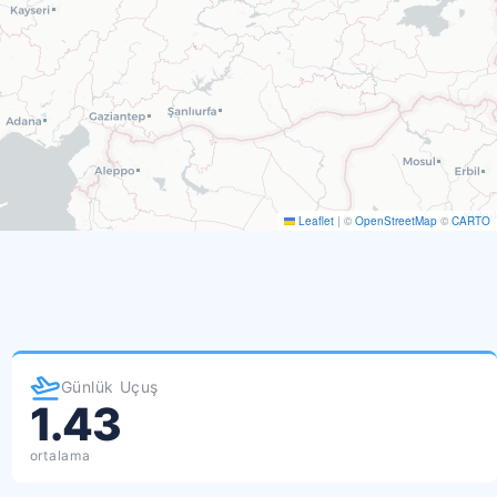
Leaflet
|
©
OpenStreetMap
©
CARTO
Günlük Uçuş
1.43
ortalama