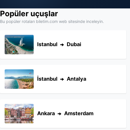
Popüler uçuşlar
Bu popüler rotaları biletim.com web sitesinde inceleyin.
Istanbul
Dubai
İstanbul
Antalya
Ankara
Amsterdam