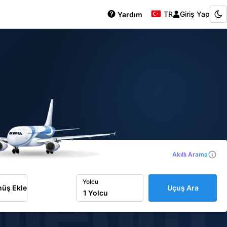
TR
Giriş Yap
Yardım
Akıllı Arama
iletim
Yolcu
üş Ekle
Uçuş Ara