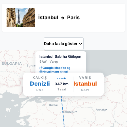
İstanbul
Paris
Daha fazla göster
Istanbul Sabiha Gökçen
SAW
·
Varış
Google Maps'te aç
Havalimanı sitesi
KALKIŞ
VARIŞ
Denizli
Istanbul
347
km
1 saat
DNZ
SAW