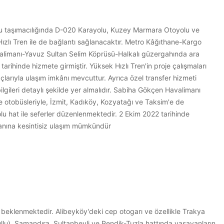
olu taşımacılığında D-020 Karayolu, Kuzey Marmara Otoyolu ve
zlı Tren ile de bağlantı sağlanacaktır. Metro Kâğıthane-Kargo
alimanı-Yavuz Sultan Selim Köprüsü-Halkalı güzergahında ara
ihinde hizmete girmiştir. Yüksek Hızlı Tren'in proje çalışmaları
arıyla ulaşım imkânı mevcuttur. Ayrıca özel transfer hizmeti
bilgileri detaylı şekilde yer almalıdır. Sabiha Gökçen Havalimanı
otobüsleriyle, İzmit, Kadıköy, Kozyatağı ve Taksim'e de
olu hat ile seferler düzenlenmektedir. 2 Ekim 2022 tarihinde
anına kesintisiz ulaşım mümkündür
sı beklenmektedir. Alibeyköy'deki cep otogarı ve özellikle Trakya
dullu), Samandıra, Sultanbeyli ve Pendik-Tuzla hattında yaşayanların