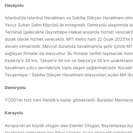
Havayolu
İstanbul'da İstanbul Havalimanı ve Sabiha Gökçen Havalimanı olma
Yavuz Sultan Selim Köprüsü ile entegredir. Demiryolu ulaşımında 
Terminali (gelecekte Gayrettepe-Halkalı arasında hizmet verece
durak olarak hizmet verecektir. M11 metro hattı 22 Ocak 2023'te hi
devam etmektedir. Mevcut durumda havalimanına şehir içinde M11 me
sağlayan firmalar da mevcuttur. Bu firmalar tarifeli taşımacılık hizm
Kadıköy'e 39 km, Taksim'e 44 km ve Gebze'ye 26 km uzaklıktadır. 
havalimanı yolcu servisleriyle toplu ulaşım sağlanmaktadır. Kocaeli
Tavşantepe - Sabiha Gökçen Havalimanı istasyonları açılan M4 (K
Demiryolu
TCDD'nin hızlı treni Pendik'e kadar gitmektedir. Buradan Marmaray 
Karayolu
Avrupa'nın en büyük otogarı olan Esenler Otogarı, Bayrampaşa ilçe s
tarafından gelecekler için Silivri Otogarı, buna alternatif olabile