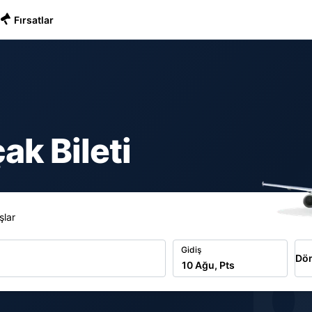
Fırsatlar
ak Bileti
şlar
b
Gidiş
Dön
10 Ağu, Pts