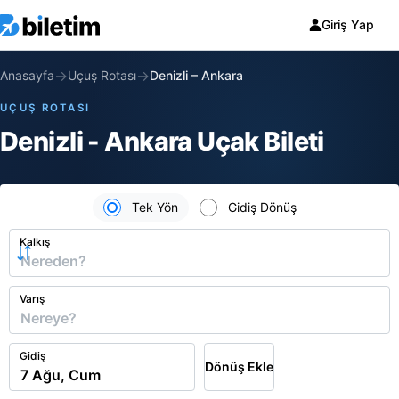
Giriş Yap
→
→
Anasayfa
Uçuş Rotası
Denizli
–
Ankara
UÇUŞ ROTASI
Denizli - Ankara Uçak Bileti
Tek Yön
Gidiş Dönüş
Kalkış
Varış
Gidiş
Dönüş Ekle