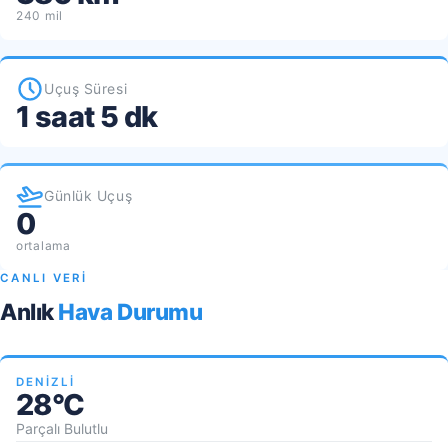
240 mil
Uçuş Süresi
1 saat 5 dk
Günlük Uçuş
0
ortalama
CANLI VERİ
Anlık
Hava Durumu
DENIZLI
28°C
Parçalı Bulutlu