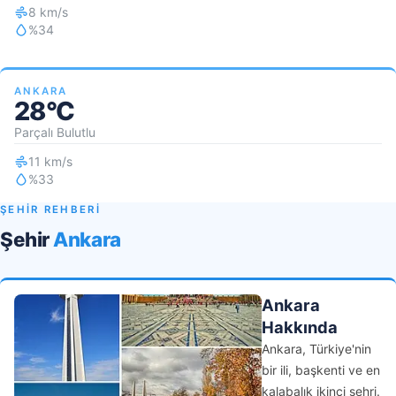
8 km/s
%34
ANKARA
28°C
Parçalı Bulutlu
11 km/s
%33
ŞEHİR REHBERİ
Şehir
Ankara
Ankara
Hakkında
Ankara, Türkiye'nin
bir ili, başkenti ve en
kalabalık ikinci şehri.