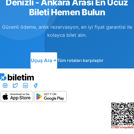
Denizli - Ankara Arası En Ucuz
Bileti Hemen Bulun
Güvenli ödeme, anlık rezervasyon, en iyi fiyat garantisi ile
kolayca bilet alın.
Uçuş Ara
Tüm rotaları karşılaştır