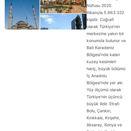
Nüfusu 2020
itibarıyla 5.663.322
kişidir. Coğrafi
olarak Türkiye'nin
merkezine yakın bir
konumda bulunur ve
Batı Karadeniz
Bölgesi'nde kalan
kuzey kesimleri
hariç, büyük bölümü
İç Anadolu
Bölgesi'nde yer alır.
Yüz ölçümü olarak
Türkiye'nin üçüncü
büyük ilidir. Etrafı
Bolu, Çankırı,
Kırıkkale, Kırşehir,
Aksaray, Konya ve