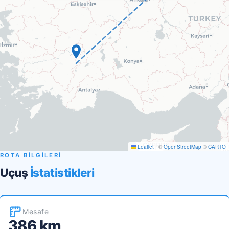
Leaflet
|
©
OpenStreetMap
©
CARTO
ROTA BİLGİLERİ
Uçuş
İstatistikleri
Mesafe
386 km