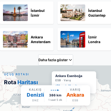
İstanbul
İstanbul
İzmir
Gaziantep
Ankara
İzmir
Amsterdam
Londra
Daha fazla göster
UÇUŞ ROTASI
Ankara Esenboğa
ESB
·
Varış
Rota
Haritası
Google Maps'te aç
Havalimanı sitesi
KALKIŞ
VARIŞ
Denizli
Ankara
386
km
1 saat 5 dk
DNZ
ESB