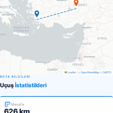
Leaflet
|
©
OpenStreetMap
©
CARTO
ROTA BİLGİLERİ
Uçuş
İstatistikleri
Mesafe
626 km