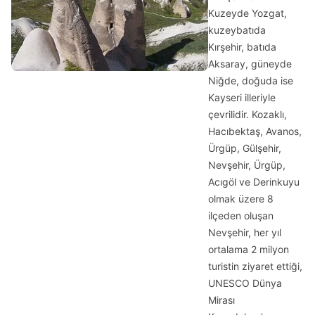
Kuzeyde Yozgat,
kuzeybatıda
Kırşehir, batıda
Aksaray, güneyde
Niğde, doğuda ise
Kayseri illeriyle
çevrilidir. Kozaklı,
Hacıbektaş, Avanos,
Ürgüp, Gülşehir,
Nevşehir, Ürgüp,
Acıgöl ve Derinkuyu
olmak üzere 8
ilçeden oluşan
Nevşehir, her yıl
ortalama 2 milyon
turistin ziyaret ettiği,
UNESCO Dünya
Mirası