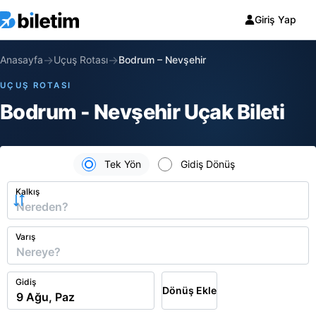
Giriş Yap
→
→
Anasayfa
Uçuş Rotası
Bodrum
–
Nevşehir
UÇUŞ ROTASI
Bodrum - Nevşehir Uçak Bileti
Tek Yön
Gidiş Dönüş
Kalkış
Varış
Gidiş
Dönüş Ekle