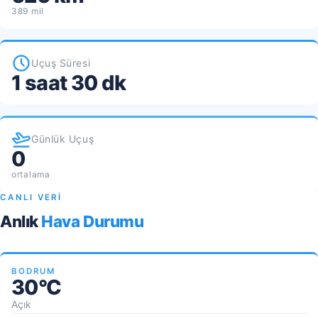
389 mil
Uçuş Süresi
1 saat 30 dk
Günlük Uçuş
0
ortalama
CANLI VERİ
Anlık
Hava Durumu
BODRUM
30°C
Açık