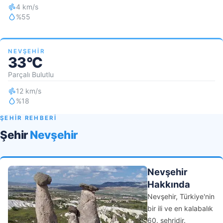
4 km/s
%55
NEVŞEHIR
33°C
Parçalı Bulutlu
12 km/s
%18
ŞEHİR REHBERİ
Şehir
Nevşehir
Nevşehir
Hakkında
Nevşehir, Türkiye'nin
bir ili ve en kalabalık
60. şehridir.