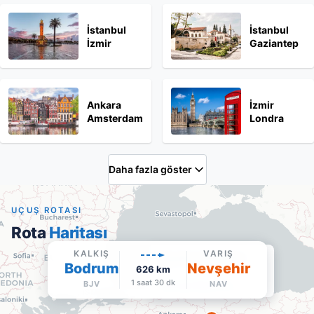
İstanbul
İstanbul
İzmir
Gaziantep
Ankara
İzmir
Amsterdam
Londra
Daha fazla göster
UÇUŞ ROTASI
Rota
Haritası
KALKIŞ
VARIŞ
Nevşehir Kapadokya
Bodrum
Nevşehir
626
km
NAV
·
Varış
1 saat 30 dk
BJV
NAV
Google Maps'te aç