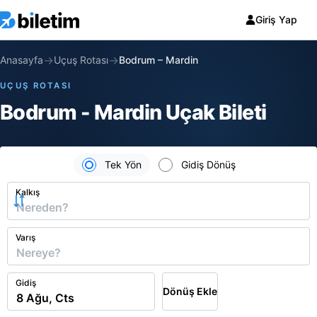
Giriş Yap
→
→
Anasayfa
Uçuş Rotası
Bodrum
–
Mardin
UÇUŞ ROTASI
Bodrum - Mardin Uçak Bileti
Tek Yön
Gidiş Dönüş
Kalkış
Varış
Gidiş
Dönüş Ekle