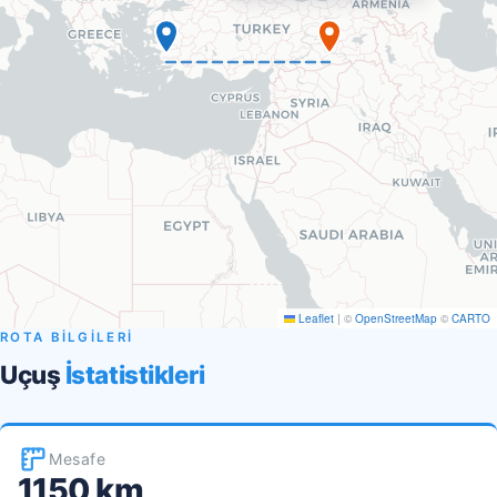
Leaflet
|
©
OpenStreetMap
©
CARTO
ROTA BİLGİLERİ
Uçuş
İstatistikleri
Mesafe
1150 km