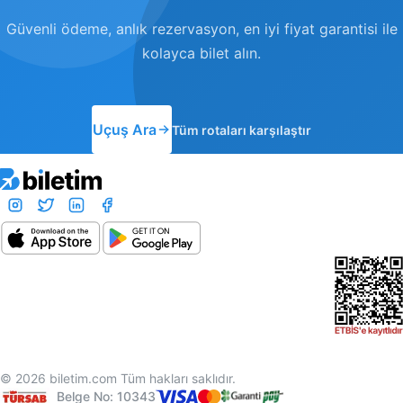
Güvenli ödeme, anlık rezervasyon, en iyi fiyat garantisi ile
kolayca bilet alın.
Uçuş Ara
Tüm rotaları karşılaştır
© 2026 biletim.com Tüm hakları saklıdır.
Belge No: 10343