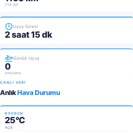
714 mil
Uçuş Süresi
2 saat 15 dk
Günlük Uçuş
0
ortalama
CANLI VERİ
Anlık
Hava Durumu
BODRUM
25°C
Açık