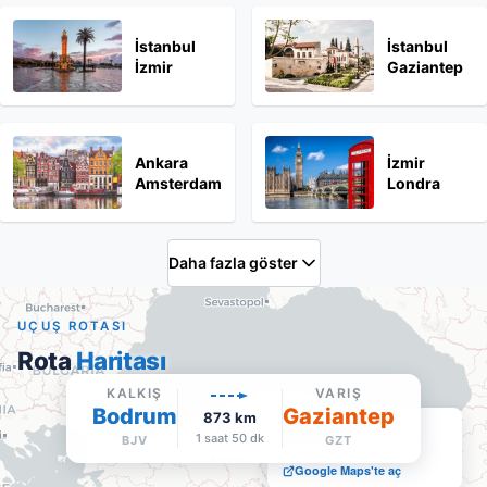
İstanbul
İstanbul
İzmir
Gaziantep
Ankara
İzmir
Amsterdam
Londra
Daha fazla göster
UÇUŞ ROTASI
Rota
Haritası
KALKIŞ
VARIŞ
Bodrum
Gaziantep
873
km
Gaziantep
1 saat 50 dk
BJV
GZT
GZT
·
Varış
Google Maps'te aç