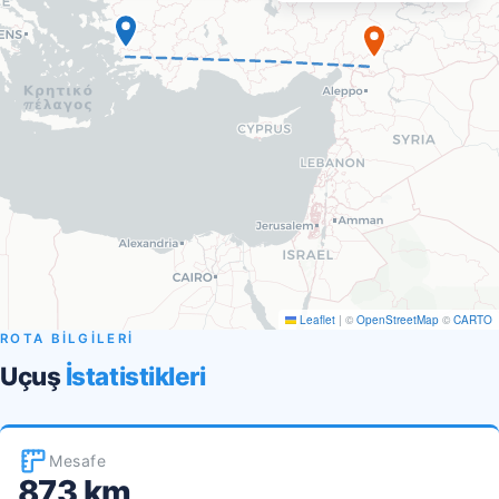
Leaflet
|
©
OpenStreetMap
©
CARTO
ROTA BİLGİLERİ
Uçuş
İstatistikleri
Mesafe
873 km