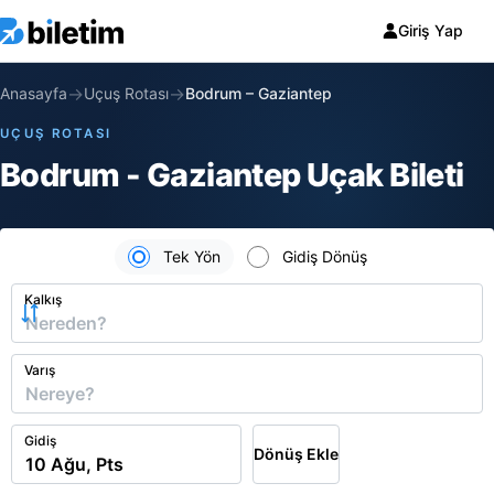
Giriş Yap
→
→
Anasayfa
Uçuş Rotası
Bodrum
–
Gaziantep
UÇUŞ ROTASI
Bodrum - Gaziantep Uçak Bileti
Tek Yön
Gidiş Dönüş
Kalkış
Varış
Gidiş
Dönüş Ekle