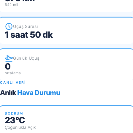
542 mil
Uçuş Süresi
1 saat 50 dk
Günlük Uçuş
0
ortalama
CANLI VERİ
Anlık
Hava Durumu
BODRUM
23°C
Çoğunlukla Açık