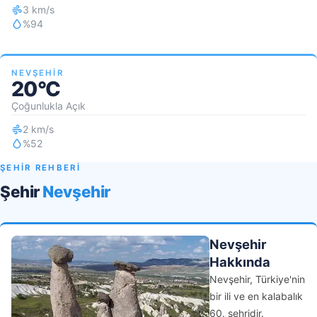
3 km/s
%94
NEVŞEHIR
20°C
Çoğunlukla Açık
2 km/s
%52
ŞEHİR REHBERİ
Şehir
Nevşehir
Nevşehir
Hakkında
Nevşehir, Türkiye'nin
bir ili ve en kalabalık
60. şehridir.