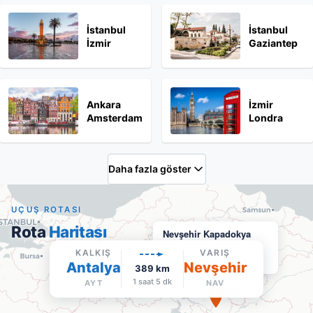
İstanbul
İstanbul
İzmir
Gaziantep
Ankara
İzmir
Amsterdam
Londra
Daha fazla göster
UÇUŞ ROTASI
Rota
Haritası
Nevşehir Kapadokya
NAV
·
Varış
KALKIŞ
VARIŞ
Google Maps'te aç
Antalya
Nevşehir
389
km
1 saat 5 dk
AYT
NAV