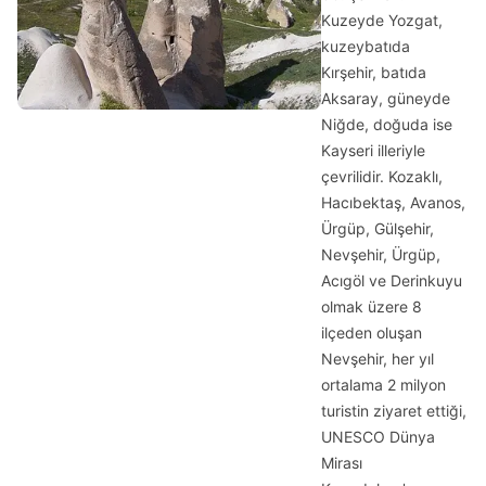
Kuzeyde Yozgat,
kuzeybatıda
Kırşehir, batıda
Aksaray, güneyde
Niğde, doğuda ise
Kayseri illeriyle
çevrilidir. Kozaklı,
Hacıbektaş, Avanos,
Ürgüp, Gülşehir,
Nevşehir, Ürgüp,
Acıgöl ve Derinkuyu
olmak üzere 8
ilçeden oluşan
Nevşehir, her yıl
ortalama 2 milyon
turistin ziyaret ettiği,
UNESCO Dünya
Mirası