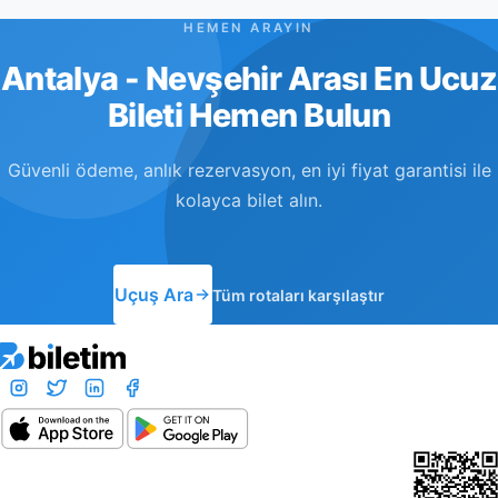
HEMEN ARAYIN
Antalya - Nevşehir Arası En Ucuz
Bileti Hemen Bulun
Güvenli ödeme, anlık rezervasyon, en iyi fiyat garantisi ile
kolayca bilet alın.
Uçuş Ara
Tüm rotaları karşılaştır