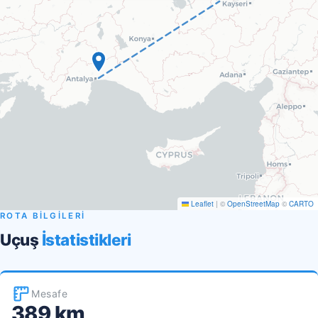
Leaflet
|
©
OpenStreetMap
©
CARTO
ROTA BİLGİLERİ
Uçuş
İstatistikleri
Mesafe
389 km