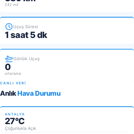
242 mil
Uçuş Süresi
1 saat 5 dk
Günlük Uçuş
0
ortalama
CANLI VERİ
Anlık
Hava Durumu
ANTALYA
27°C
Çoğunlukla Açık