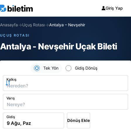
Giriş Yap
→
→
Anasayfa
Uçuş Rotası
Antalya
–
Nevşehir
UÇUŞ ROTASI
Antalya - Nevşehir Uçak Bileti
Tek Yön
Gidiş Dönüş
Kalkış
Varış
Gidiş
Dönüş Ekle