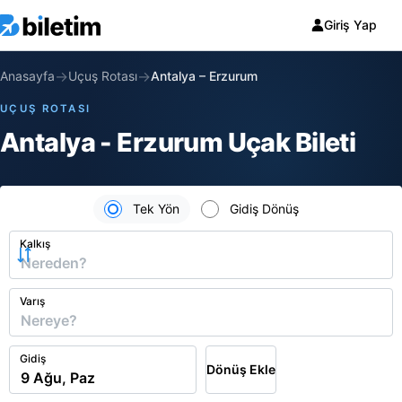
Giriş Yap
→
→
Anasayfa
Uçuş Rotası
Antalya
–
Erzurum
UÇUŞ ROTASI
Antalya - Erzurum Uçak Bileti
Tek Yön
Gidiş Dönüş
Kalkış
Varış
Gidiş
Dönüş Ekle