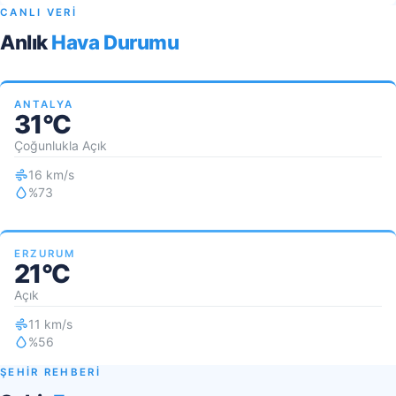
CANLI VERİ
Anlık
Hava Durumu
ANTALYA
31°C
Çoğunlukla Açık
16 km/s
%73
ERZURUM
21°C
Açık
11 km/s
%56
ŞEHİR REHBERİ