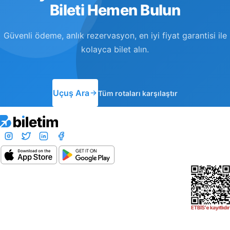
Bileti Hemen Bulun
Güvenli ödeme, anlık rezervasyon, en iyi fiyat garantisi ile
kolayca bilet alın.
Uçuş Ara
Tüm rotaları karşılaştır