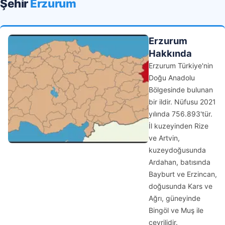
Şehir
Erzurum
Erzurum
Hakkında
Erzurum Türkiye'nin
Doğu Anadolu
Bölgesinde bulunan
bir ildir. Nüfusu 2021
yılında 756.893'tür.
İl kuzeyinden Rize
ve Artvin,
kuzeydoğusunda
Ardahan, batısında
Bayburt ve Erzincan,
doğusunda Kars ve
Ağrı, güneyinde
Bingöl ve Muş ile
çevrilidir.