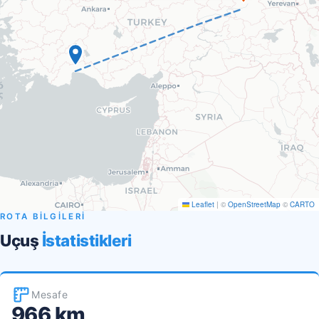
Leaflet
|
©
OpenStreetMap
©
CARTO
ROTA BİLGİLERİ
Uçuş
İstatistikleri
Mesafe
966 km