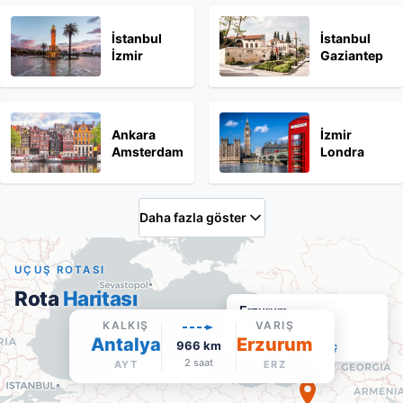
İstanbul
İstanbul
İzmir
Gaziantep
Ankara
İzmir
Amsterdam
Londra
Daha fazla göster
UÇUŞ ROTASI
Rota
Haritası
Erzurum
KALKIŞ
VARIŞ
ERZ
·
Varış
Antalya
Erzurum
966
km
Google Maps'te aç
2 saat
AYT
ERZ