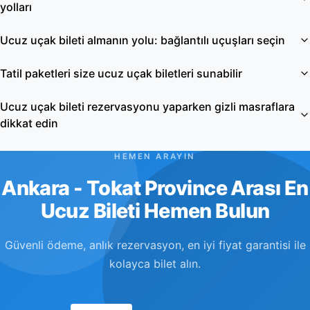
yolları
Ucuz uçak bileti almanın yolu: bağlantılı uçuşları seçin
Tatil paketleri size ucuz uçak biletleri sunabilir
Ucuz uçak bileti rezervasyonu yaparken gizli masraflara
dikkat edin
HEMEN ARAYIN
Ankara - Tokat Province Arası En
Ucuz Bileti Hemen Bulun
Güvenli ödeme, anlık rezervasyon, en iyi fiyat garantisi ile
kolayca bilet alın.