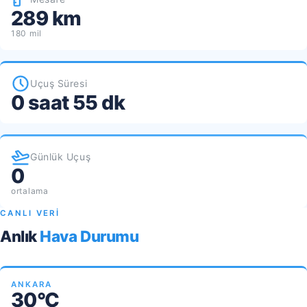
289 km
180 mil
Uçuş Süresi
0 saat 55 dk
Günlük Uçuş
0
ortalama
CANLI VERİ
Anlık
Hava Durumu
ANKARA
30°C