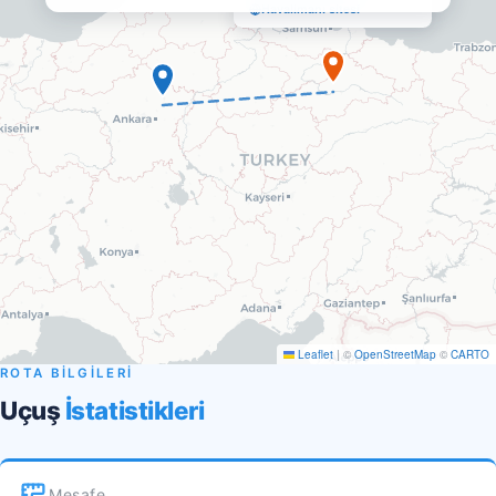
Havalimanı sitesi
Leaflet
|
©
OpenStreetMap
©
CARTO
ROTA BİLGİLERİ
Uçuş
İstatistikleri
Mesafe