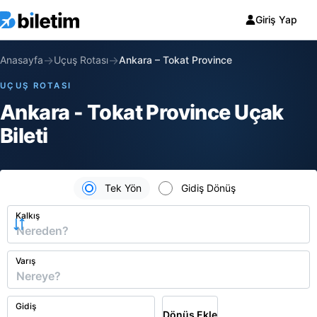
Giriş Yap
→
→
Anasayfa
Uçuş Rotası
Ankara
–
Tokat Province
UÇUŞ ROTASI
Ankara - Tokat Province Uçak
Bileti
Tek Yön
Gidiş Dönüş
Kalkış
Varış
Gidiş
Dönüş Ekle