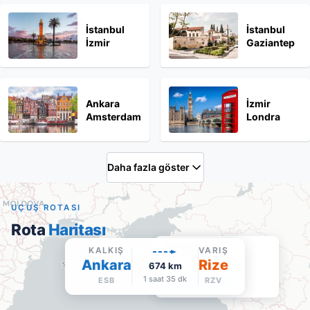
İstanbul
İstanbul
İzmir
Gaziantep
Ankara
İzmir
Amsterdam
Londra
Daha fazla göster
UÇUŞ ROTASI
Rota
Haritası
Rize Artvin
KALKIŞ
VARIŞ
RZV
·
Varış
Ankara
Rize
674
km
Google Maps'te aç
1 saat 35 dk
ESB
RZV
Havalimanı sitesi