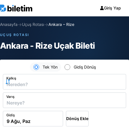
Giriş Yap
→
→
Anasayfa
Uçuş Rotası
Ankara
–
Rize
UÇUŞ ROTASI
Ankara - Rize Uçak Bileti
Tek Yön
Gidiş Dönüş
Kalkış
Varış
Gidiş
Dönüş Ekle