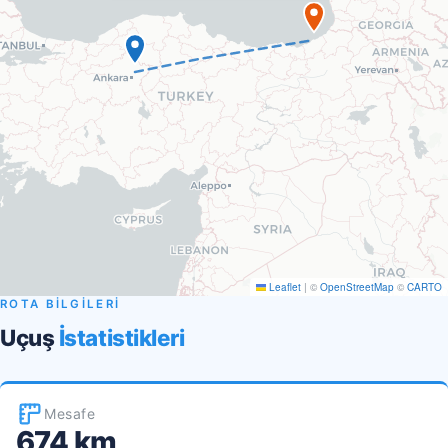
Leaflet
|
©
OpenStreetMap
©
CARTO
ROTA BİLGİLERİ
Uçuş
İstatistikleri
Mesafe
674 km