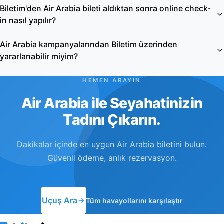
Biletim'den Air Arabia bileti aldıktan sonra online check-
in nasıl yapılır?
Air Arabia kampanyalarından Biletim üzerinden
yararlanabilir miyim?
HEMEN ARAYIN
Air Arabia ile Seyahatinizin
Tadını Çıkarın.
Dakikalar içinde en uygun Air Arabia biletini bulun.
Güvenli ödeme, anlık rezervasyon.
Uçuş Ara
Tüm havayollarını karşılaştır