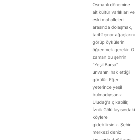
Osmanlı dönemine
ait kültür varlıkları ve
eski mahalleleri
arasında dolaşmak,
tarihî çınar ağaçlarını
görüp öykülerini
öğrenmek gerekir. O
zaman bu şehrin
"Yeşil Bursa"
unvanını hak ettiği
görülür. Eğer
yeterince yeşil
bulmadıysanız
Uludağ'a çıkabilir,
İznik Gölü kıyısındaki
köylere
gidebilirsiniz. Şehir
merkezi deniz
kıyısında değil ama