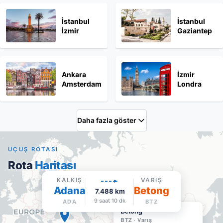
İstanbul
İstanbul
İzmir
Gaziantep
Ankara
İzmir
Amsterdam
Londra
Daha fazla göster
UÇUŞ ROTASI
Rota
Haritası
KALKIŞ
VARIŞ
Adana
Betong
7.488
km
9 saat 10 dk
ADA
BTZ
Betong
BTZ
·
Varış