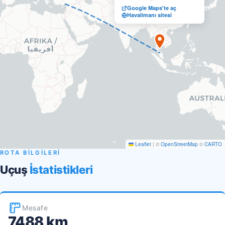
Google Maps'te aç
Havalimanı sitesi
Leaflet
|
©
OpenStreetMap
©
CARTO
ROTA BİLGİLERİ
Uçuş
İstatistikleri
Mesafe
7488 km