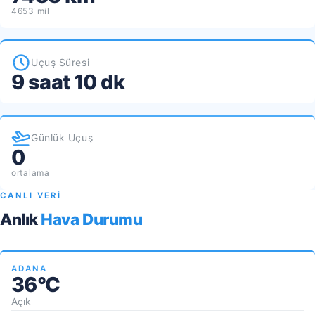
4653 mil
Uçuş Süresi
9 saat 10 dk
Günlük Uçuş
0
ortalama
CANLI VERİ
Anlık
Hava Durumu
ADANA
36°C
Açık