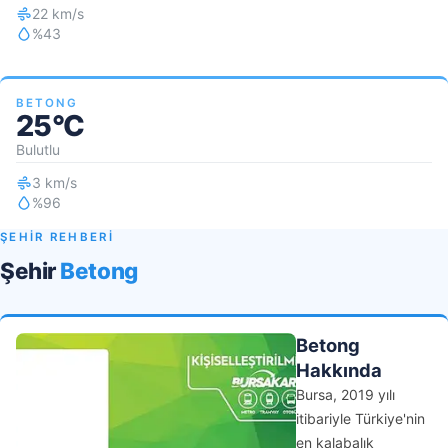
22 km/s
%43
BETONG
25°C
Bulutlu
3 km/s
%96
ŞEHİR REHBERİ
Şehir
Betong
Betong
Hakkında
Bursa, 2019 yılı
itibariyle Türkiye'nin
en kalabalık