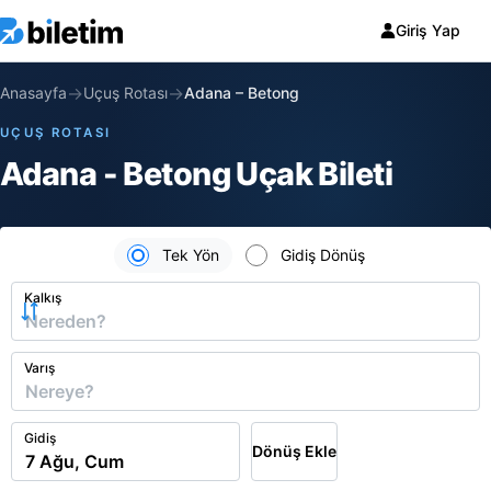
Giriş Yap
→
→
Anasayfa
Uçuş Rotası
Adana
–
Betong
UÇUŞ ROTASI
Adana - Betong Uçak Bileti
Tek Yön
Gidiş Dönüş
Kalkış
Varış
Gidiş
Dönüş Ekle