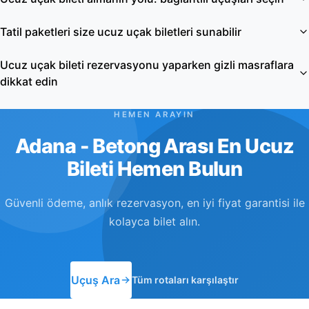
Tatil paketleri size ucuz uçak biletleri sunabilir
Ucuz uçak bileti rezervasyonu yaparken gizli masraflara
dikkat edin
HEMEN ARAYIN
Adana - Betong Arası En Ucuz
Bileti Hemen Bulun
Güvenli ödeme, anlık rezervasyon, en iyi fiyat garantisi ile
kolayca bilet alın.
Uçuş Ara
Tüm rotaları karşılaştır