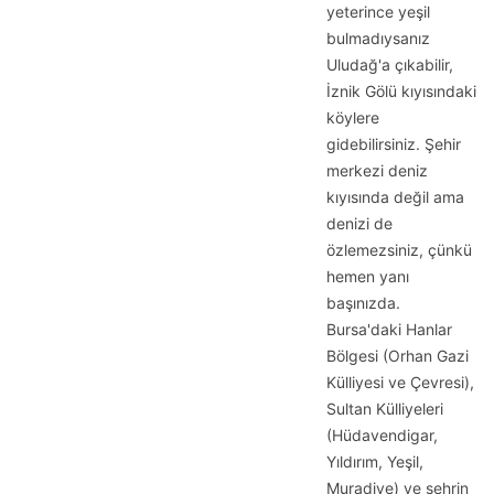
yeterince yeşil
bulmadıysanız
Uludağ'a çıkabilir,
İznik Gölü kıyısındaki
köylere
gidebilirsiniz. Şehir
merkezi deniz
kıyısında değil ama
denizi de
özlemezsiniz, çünkü
hemen yanı
başınızda.
Bursa'daki Hanlar
Bölgesi (Orhan Gazi
Külliyesi ve Çevresi),
Sultan Külliyeleri
(Hüdavendigar,
Yıldırım, Yeşil,
Muradiye) ve şehrin